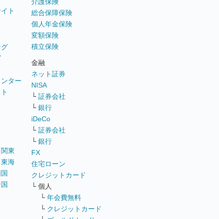
介護保険
サイト
総合保障保険
個人年金保険
変額保険
積立保険
ング
グ
金融
ネット証券
ウンター
NISA
イト
└
証券会社
リ
└
銀行
iDeCo
└
証券会社
└
銀行
｜
関東
FX
｜
東海
住宅ローン
四国
クレジットカード
全国
└ 個人
ス
└
年会費無料
└
クレジットカード