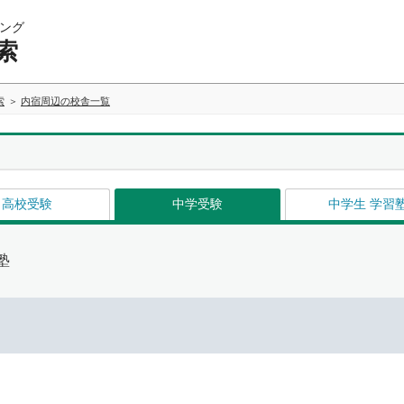
ング
索
索
内宿周辺の校舎一覧
高校受験
中学受験
中学生 学習
塾