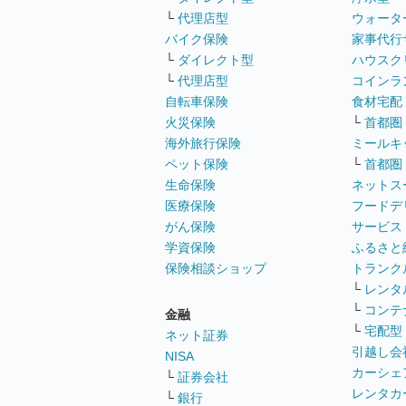
└
代理店型
ウォータ
バイク保険
家事代行
└
ダイレクト型
ハウスク
└
代理店型
コインラ
自転車保険
食材宅配
火災保険
└
首都圏
海外旅行保険
ミールキ
ペット保険
└
首都圏
生命保険
ネットス
医療保険
フードデ
がん保険
サービス
学資保険
ふるさと
保険相談ショップ
トランク
└
レンタ
└
コンテ
金融
└
宅配型
ネット証券
引越し会
NISA
カーシェ
└
証券会社
レンタカ
└
銀行