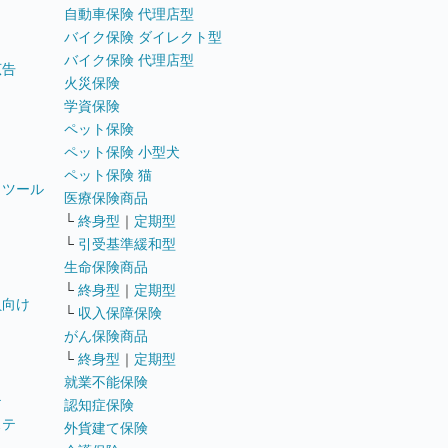
自動車保険 代理店型
バイク保険 ダイレクト型
バイク保険 代理店型
広告
火災保険
学資保険
ペット保険
ペット保険 小型犬
ペット保険 猫
トツール
医療保険商品
└
終身型
｜
定期型
└
引受基準緩和型
生命保険商品
└
終身型
｜
定期型
員向け
└
収入保障保険
がん保険商品
└
終身型
｜
定期型
就業不能保険
テ
認知症保険
ステ
外貨建て保険