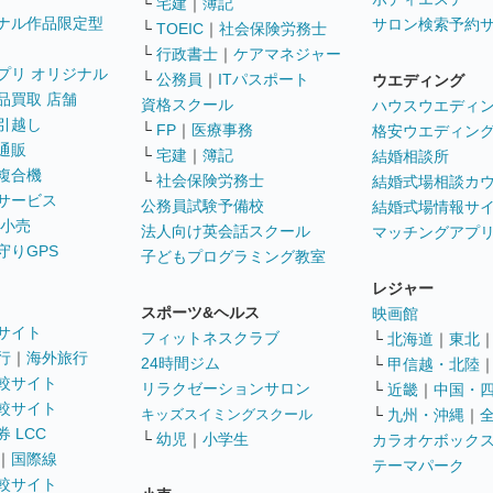
└
宅建
｜
簿記
ナル作品限定型
サロン検索予約
└
TOEIC
｜
社会保険労務士
└
行政書士
｜
ケアマネジャー
プリ オリジナル
└
公務員
｜
ITパスポート
ウエディング
品買取 店舗
資格スクール
ハウスウエディ
引越し
└
FP
｜
医療事務
格安ウエディン
通販
└
宅建
｜
簿記
結婚相談所
複合機
└
社会保険労務士
結婚式場相談カ
サービス
公務員試験予備校
結婚式場情報サ
 小売
法人向け英会話スクール
マッチングアプ
守りGPS
子どもプログラミング教室
レジャー
スポーツ&ヘルス
映画館
サイト
フィットネスクラブ
└
北海道
｜
東北
行
｜
海外旅行
24時間ジム
└
甲信越・北陸
較サイト
リラクゼーションサロン
└
近畿
｜
中国・
較サイト
キッズスイミングスクール
└
九州・沖縄
｜
 LCC
└
幼児
｜
小学生
カラオケボック
｜
国際線
テーマパーク
較サイト