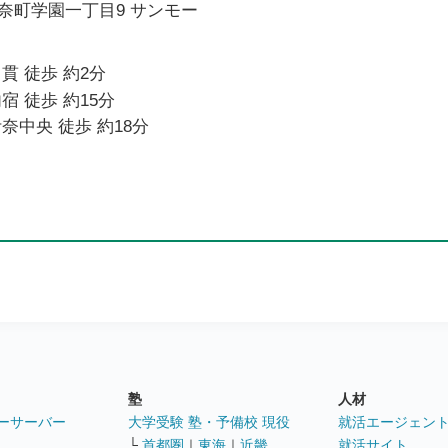
奈町学園一丁目9 サンモー
貫 徒歩 約2分
宿 徒歩 約15分
奈中央 徒歩 約18分
塾
人材
ーサーバー
大学受験 塾・予備校 現役
就活エージェン
└
首都圏
｜
東海
｜
近畿
就活サイト