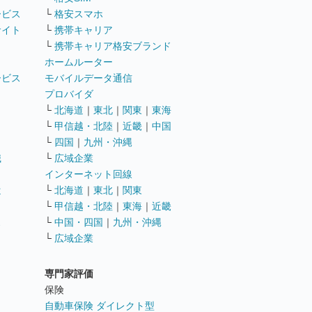
ービス
└
格安スマホ
サイト
└
携帯キャリア
└
携帯キャリア格安ブランド
ホームルーター
ービス
モバイルデータ通信
ト
プロバイダ
└
北海道
｜
東北
｜
関東
｜
東海
└
甲信越・北陸
｜
近畿
｜
中国
└
四国
｜
九州・沖縄
職
└
広域企業
インターネット回線
遣
└
北海道
｜
東北
｜
関東
└
甲信越・北陸
｜
東海
｜
近畿
ス
└
中国・四国
｜
九州・沖縄
└
広域企業
専門家評価
ト
保険
自動車保険 ダイレクト型