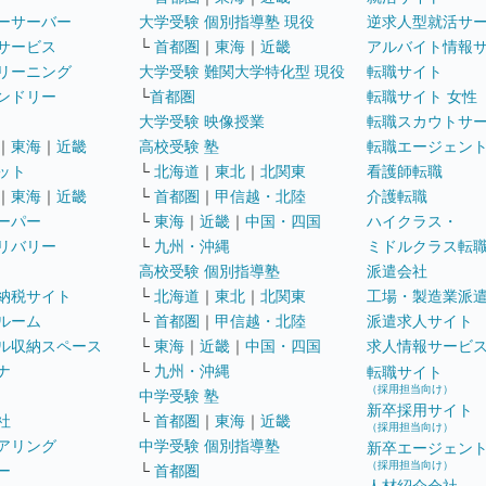
ーサーバー
大学受験 個別指導塾 現役
逆求人型就活サ
サービス
└
首都圏
｜
東海
｜
近畿
アルバイト情報
リーニング
大学受験 難関大学特化型 現役
転職サイト
ンドリー
└
首都圏
転職サイト 女性
大学受験 映像授業
転職スカウトサ
｜
東海
｜
近畿
高校受験 塾
転職エージェン
ット
└
北海道
｜
東北
｜
北関東
看護師転職
｜
東海
｜
近畿
└
首都圏
｜
甲信越・北陸
介護転職
ーパー
└
東海
｜
近畿
｜
中国・四国
ハイクラス・
リバリー
└
九州・沖縄
ミドルクラス転
高校受験 個別指導塾
派遣会社
納税サイト
└
北海道
｜
東北
｜
北関東
工場・製造業派
ルーム
└
首都圏
｜
甲信越・北陸
派遣求人サイト
ル収納スペース
└
東海
｜
近畿
｜
中国・四国
求人情報サービ
ナ
└
九州・沖縄
転職サイト
（採用担当向け）
中学受験 塾
新卒採用サイト
社
└
首都圏
｜
東海
｜
近畿
（採用担当向け）
アリング
中学受験 個別指導塾
新卒エージェン
（採用担当向け）
ー
└
首都圏