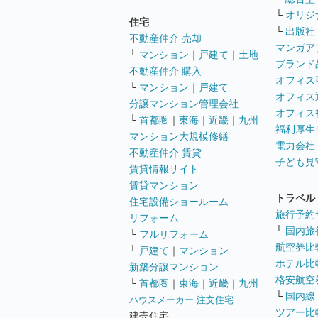
└
オリジ
住宅
└
出版社
不動産仲介 売却
マンガア
└
マンション
｜
戸建て
｜
土地
ブランド
不動産仲介 購入
オフィス
└
マンション
｜
戸建て
オフィス
分譲マンション管理会社
オフィス
└
首都圏
｜
東海
｜
近畿
｜
九州
福利厚生
マンション大規模修繕
電力会社
不動産仲介 賃貸
子ども見
賃貸情報サイト
賃貸マンション
トラベル
住宅設備ショールーム
旅行予約
リフォーム
└
国内旅
└
フルリフォーム
航空券比
└
戸建て
｜
マンション
ホテル比
新築分譲マンション
格安航空券
└
首都圏
｜
東海
｜
近畿
｜
九州
└
国内線
ハウスメーカー 注文住宅
ツアー比
建売住宅