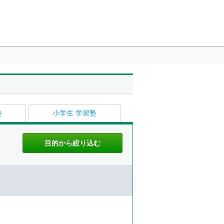
塾
小学生 学習塾