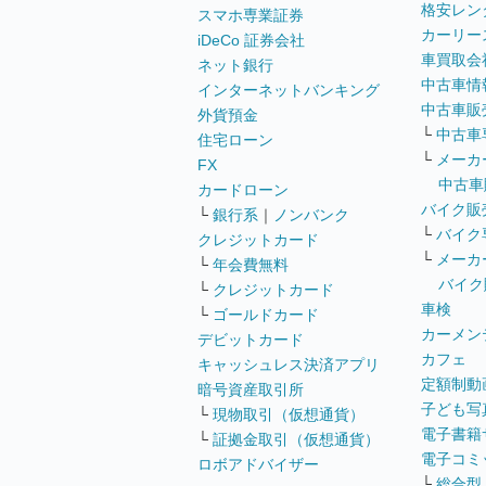
格安レン
スマホ専業証券
カーリー
iDeCo 証券会社
車買取会
ネット銀行
中古車情
インターネットバンキング
中古車販
外貨預金
└
中古車
住宅ローン
└
メーカ
FX
中古車
カードローン
バイク販
└
銀行系
｜
ノンバンク
└
バイク
クレジットカード
└
メーカ
└
年会費無料
バイク
└
クレジットカード
車検
└
ゴールドカード
カーメン
デビットカード
カフェ
キャッシュレス決済アプリ
定額制動
暗号資産取引所
子ども写
└
現物取引（仮想通貨）
電子書籍
└
証拠金取引（仮想通貨）
電子コミ
ロボアドバイザー
└
総合型