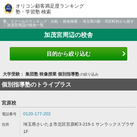
オリコン顧客満足度ランキング
塾・学習塾 検索
塾、スクールのランキング・比較
校舎検索
埼玉県の駅・市区町村から探す
加茂宮周辺の校舎一覧
加茂宮周辺の校舎
目的から絞り込む
大学受験： 集団塾 映像授業 個別指導塾
の絞り込み
個別指導塾のトライプラス
宮原校
0120-177-202
埼玉県さいたま市北区宮原町3-219-1 サンラックスプラザ
1F