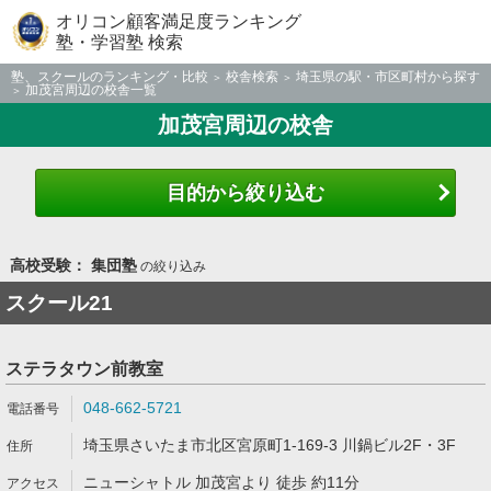
オリコン顧客満足度ランキング
塾・学習塾 検索
塾、スクールのランキング・比較
校舎検索
埼玉県の駅・市区町村から探す
加茂宮周辺の校舎一覧
加茂宮周辺の校舎
目的から絞り込む
高校受験： 集団塾
の絞り込み
スクール21
ステラタウン前教室
048-662-5721
埼玉県さいたま市北区宮原町1-169-3 川鍋ビル2F・3F
ニューシャトル 加茂宮より 徒歩 約11分