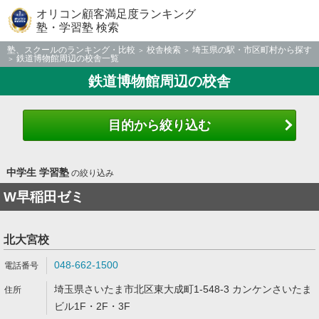
オリコン顧客満足度ランキング
塾・学習塾 検索
塾、スクールのランキング・比較
校舎検索
埼玉県の駅・市区町村から探す
鉄道博物館周辺の校舎一覧
鉄道博物館周辺の校舎
目的から絞り込む
中学生 学習塾
の絞り込み
W早稲田ゼミ
北大宮校
048-662-1500
埼玉県さいたま市北区東大成町1-548-3 カンケンさいたま
ビル1F・2F・3F