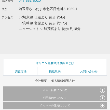
048-661-5020
埼玉県さいたま市北区日進町2-1059-1
JR埼京線 日進より 徒歩 約4分
JR高崎線 宮原より 徒歩 約17分
ニューシャトル 加茂宮より 徒歩 約18分
オリコン顧客満足度調査とは
調査方法
掲載規約
お問い合わせ
会社概要
個人情報保護方針
引用・転載について
利用者の声について
当サイトで公開されている情報（文字、写真、イラスト、画像データ等）及びこれらの配
置・編集および構造などについての著作権は株式会社oricon MEに帰属しております。
クッキーの使用について
当サイトに掲載している内容はすべてサービスの利用者が提出された見解・感想です。
これらの情報を権利者の許可なく無断転載・複製などの二次利用を行うことは固く禁じて