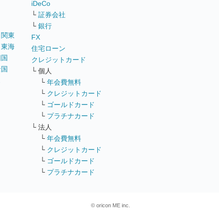
iDeCo
└
証券会社
└
銀行
｜
関東
FX
｜
東海
住宅ローン
四国
クレジットカード
全国
└ 個人
ス
└
年会費無料
└
クレジットカード
└
ゴールドカード
└
プラチナカード
└ 法人
└
年会費無料
└
クレジットカード
└
ゴールドカード
└
プラチナカード
© oricon ME inc.