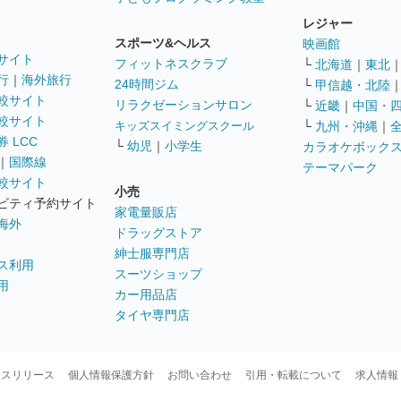
レジャー
スポーツ&ヘルス
映画館
サイト
フィットネスクラブ
└
北海道
｜
東北
行
｜
海外旅行
24時間ジム
└
甲信越・北陸
較サイト
リラクゼーションサロン
└
近畿
｜
中国・
較サイト
キッズスイミングスクール
└
九州・沖縄
｜
 LCC
└
幼児
｜
小学生
カラオケボック
｜
国際線
テーマパーク
較サイト
小売
ビティ予約サイト
家電量販店
海外
ドラッグストア
紳士服専門店
ス利用
スーツショップ
用
カー用品店
タイヤ専門店
ースリリース
個人情報保護方針
お問い合わせ
引用・転載について
求人情報