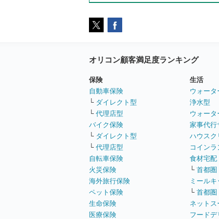
オリコン顧客満足度ランキング
保険
生活
自動車保険
ウォータ
└
ダイレクト型
浄水型
└
代理店型
ウォータ
バイク保険
家事代行
└
ダイレクト型
ハウスク
└
代理店型
コインラ
自転車保険
食材宅配
火災保険
└
首都圏
海外旅行保険
ミールキ
ペット保険
└
首都圏
生命保険
ネットス
医療保険
フードデ