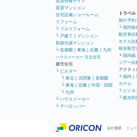
賃貸情報サイト
賃貸マンション
トラベル
住宅設備ショールーム
旅行予約
リフォーム
└
国内旅
└
フルリフォーム
航空券比
└
戸建て
｜
マンション
ホテル比
新築分譲マンション
格安航空券
└
首都圏
｜
東海
｜
近畿
｜
九州
└
国内線
ハウスメーカー 注文住宅
ツアー比
建売住宅
アクティ
└
ビルダー
└
国内
｜
└
東北
｜
北関東
｜
首都圏
ホテル
└
東海
｜
近畿
｜
中国・四国
└
ビジネ
└
九州
└
観光利
└
ハウスメーカー
└
デベロッパー
会社概要
ニュ