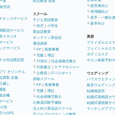
ー系
幼児教室 知育
└
経営者向け
販売店
└
管理職向け
スクール
└
若手・一般社
テナンスサービス
子ども英語教室
└
新卒向け
└
幼児
｜
小学生
画配信サービス
英会話教室
真スタジオ
美容
オンライン英会話
サービス
ブライダルエス
通信講座
ックサービス
フェイシャルエ
└
FP
｜
医療事務
ボディエステ
└
宅建
｜
簿記
ナル作品限定型
サロン検索予約
└
TOEIC
｜
社会保険労務士
└
行政書士
｜
ケアマネジャー
プリ オリジナル
└
公務員
｜
ITパスポート
ウエディング
品買取 店舗
資格スクール
ハウスウエディ
引越し
└
FP
｜
医療事務
格安ウエディン
通販
└
宅建
｜
簿記
結婚相談所
複合機
└
社会保険労務士
結婚式場相談カ
サービス
公務員試験予備校
結婚式場情報サ
 小売
法人向け英会話スクール
マッチングアプ
守りGPS
子どもプログラミング教室