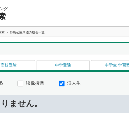
ング
索
検索
野島公園周辺の校舎一覧
高校受験
中学受験
中学生 学習
塾
映像授業
浪人生
ありません。