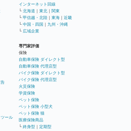
インターネット回線
遣
└
北海道
｜
東北
｜
関東
└
甲信越・北陸
｜
東海
｜
近畿
ス
└
中国・四国
｜
九州・沖縄
└
広域企業
専門家評価
ト
保険
自動車保険 ダイレクト型
自動車保険 代理店型
バイク保険 ダイレクト型
バイク保険 代理店型
広告
火災保険
学資保険
ペット保険
ペット保険 小型犬
ペット保険 猫
トツール
医療保険商品
└
終身型
｜
定期型