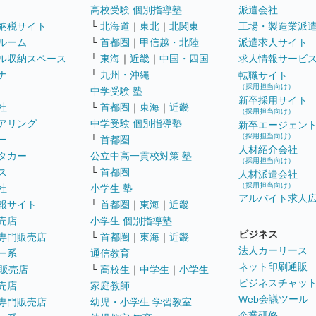
高校受験 個別指導塾
派遣会社
納税サイト
└
北海道
｜
東北
｜
北関東
工場・製造業派
ルーム
└
首都圏
｜
甲信越・北陸
派遣求人サイト
ル収納スペース
└
東海
｜
近畿
｜
中国・四国
求人情報サービ
ナ
└
九州・沖縄
転職サイト
（採用担当向け）
中学受験 塾
新卒採用サイト
社
└
首都圏
｜
東海
｜
近畿
（採用担当向け）
アリング
中学受験 個別指導塾
新卒エージェン
（採用担当向け）
ー
└
首都圏
人材紹介会社
タカー
公立中高一貫校対策 塾
（採用担当向け）
ス
└
首都圏
人材派遣会社
（採用担当向け）
社
小学生 塾
アルバイト求人
報サイト
└
首都圏
｜
東海
｜
近畿
売店
小学生 個別指導塾
ビジネス
専門販売店
└
首都圏
｜
東海
｜
近畿
法人カーリース
ー系
通信教育
ネット印刷通販
販売店
└
高校生
｜
中学生
｜
小学生
ビジネスチャッ
売店
家庭教師
Web会議ツール
専門販売店
幼児・小学生 学習教室
企業研修