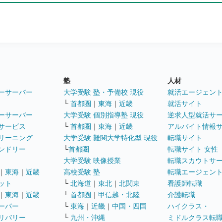
塾
人材
ーサーバー
大学受験 塾・予備校 現役
就活エージェン
└
首都圏
｜
東海
｜
近畿
就活サイト
ーサーバー
大学受験 個別指導塾 現役
逆求人型就活サ
サービス
└
首都圏
｜
東海
｜
近畿
アルバイト情報
リーニング
大学受験 難関大学特化型 現役
転職サイト
ンドリー
└
首都圏
転職サイト 女性
大学受験 映像授業
転職スカウトサ
｜
東海
｜
近畿
高校受験 塾
転職エージェン
ット
└
北海道
｜
東北
｜
北関東
看護師転職
｜
東海
｜
近畿
└
首都圏
｜
甲信越・北陸
介護転職
ーパー
└
東海
｜
近畿
｜
中国・四国
ハイクラス・
リバリー
└
九州・沖縄
ミドルクラス転