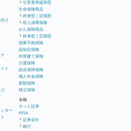
└
引受基準緩和型
生命保険商品
└
終身型
｜
定期型
員向け
└
収入保障保険
がん保険商品
└
終身型
｜
定期型
就業不能保険
テ
認知症保険
ステ
外貨建て保険
介護保険
サイト
総合保障保険
個人年金保険
変額保険
積立保険
ング
グ
金融
ネット証券
ウンター
NISA
イト
└
証券会社
リ
└
銀行