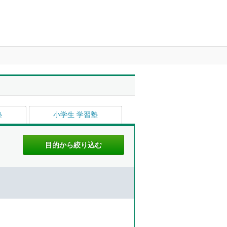
塾
小学生 学習塾