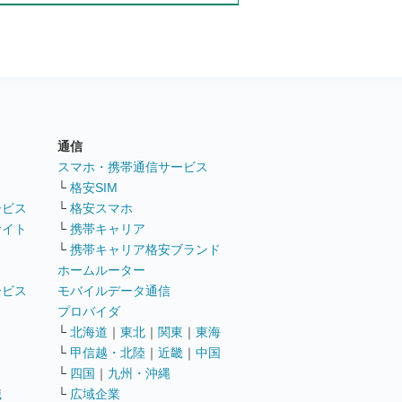
通信
ト
スマホ・携帯通信サービス
└
格安SIM
ービス
└
格安スマホ
サイト
└
携帯キャリア
└
携帯キャリア格安ブランド
ホームルーター
ービス
モバイルデータ通信
ト
プロバイダ
└
北海道
｜
東北
｜
関東
｜
東海
└
甲信越・北陸
｜
近畿
｜
中国
└
四国
｜
九州・沖縄
職
└
広域企業