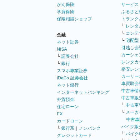
がん保険
サービス
学資保険
ふるさと
保険相談ショップ
トランク
└
レンタ
└
コンテ
金融
└
宅配型
ネット証券
引越し会
NISA
カーシェ
└
証券会社
レンタカ
└
銀行
格安レン
スマホ専業証券
カーリー
iDeCo 証券会社
車買取会
ネット銀行
中古車情
インターネットバンキング
中古車販
外貨預金
└
中古車
住宅ローン
└
メーカ
FX
中古車
カードローン
バイク販
└
銀行系
｜
ノンバンク
└
バイク
クレジットカード