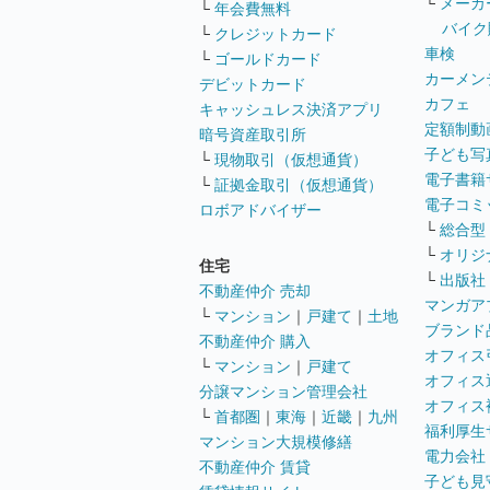
└
メーカ
└
年会費無料
バイク
└
クレジットカード
車検
└
ゴールドカード
カーメン
デビットカード
カフェ
キャッシュレス決済アプリ
定額制動
暗号資産取引所
子ども写
└
現物取引（仮想通貨）
電子書籍
└
証拠金取引（仮想通貨）
電子コミ
ロボアドバイザー
└
総合型
└
オリジ
住宅
└
出版社
不動産仲介 売却
マンガア
└
マンション
｜
戸建て
｜
土地
ブランド
不動産仲介 購入
オフィス
└
マンション
｜
戸建て
オフィス
分譲マンション管理会社
オフィス
└
首都圏
｜
東海
｜
近畿
｜
九州
福利厚生
マンション大規模修繕
電力会社
不動産仲介 賃貸
子ども見