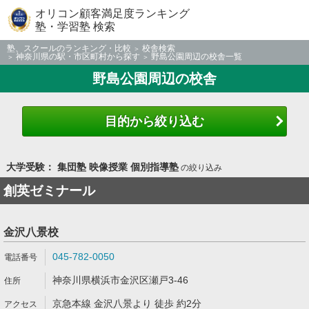
オリコン顧客満足度ランキング
塾・学習塾 検索
塾、スクールのランキング・比較
校舎検索
神奈川県の駅・市区町村から探す
野島公園周辺の校舎一覧
野島公園周辺の校舎
目的から絞り込む
大学受験： 集団塾 映像授業 個別指導塾
の絞り込み
創英ゼミナール
金沢八景校
045-782-0050
神奈川県横浜市金沢区瀬戸3-46
京急本線 金沢八景より 徒歩 約2分