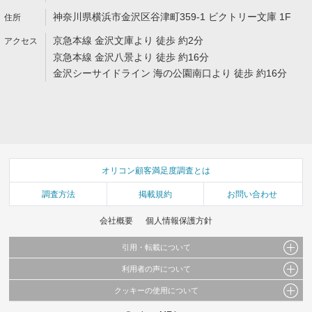
神奈川県横浜市金沢区谷津町359-1 ビクトリー文庫 1F
京急本線 金沢文庫より 徒歩 約2分
京急本線 金沢八景より 徒歩 約16分
金沢シーサイドライン 海の公園南口より 徒歩 約16分
オリコン顧客満足度調査とは
調査方法
掲載規約
お問い合わせ
会社概要
個人情報保護方針
引用・転載について
利用者の声について
当サイトで公開されている情報（文字、写真、イラスト、画像データ等）及びこれらの配
置・編集および構造などについての著作権は株式会社oricon MEに帰属しております。
クッキーの使用について
当サイトに掲載している内容はすべてサービスの利用者が提出された見解・感想です。
これらの情報を権利者の許可なく無断転載・複製などの二次利用を行うことは固く禁じて
弊社が内容について正確性を含め一切保証するものではありません。
おります。