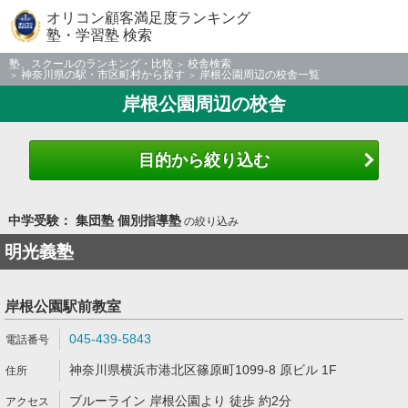
オリコン顧客満足度ランキング
塾・学習塾 検索
塾、スクールのランキング・比較
校舎検索
神奈川県の駅・市区町村から探す
岸根公園周辺の校舎一覧
岸根公園周辺の校舎
目的から絞り込む
中学受験： 集団塾 個別指導塾
の絞り込み
明光義塾
岸根公園駅前教室
045-439-5843
神奈川県横浜市港北区篠原町1099-8 原ビル 1F
ブルーライン 岸根公園より 徒歩 約2分