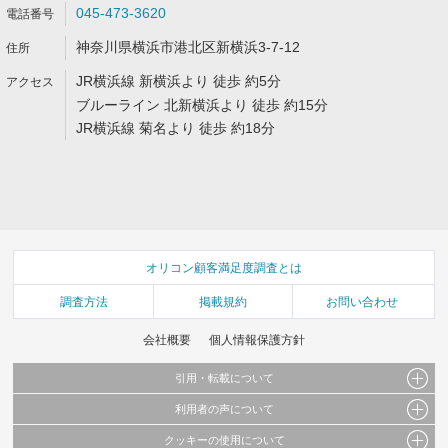
045-473-3620
神奈川県横浜市港北区新横浜3-7-12
JR横浜線 新横浜より 徒歩 約5分
ブルーライン 北新横浜より 徒歩 約15分
JR横浜線 菊名より 徒歩 約18分
オリコン顧客満足度調査とは
調査方法
掲載規約
お問い合わせ
会社概要
個人情報保護方針
引用・転載について
利用者の声について
当サイトで公開されている情報（文字、写真、イラスト、画像データ等）及びこれらの配
置・編集および構造などについての著作権は株式会社oricon MEに帰属しております。
クッキーの使用について
当サイトに掲載している内容はすべてサービスの利用者が提出された見解・感想です。