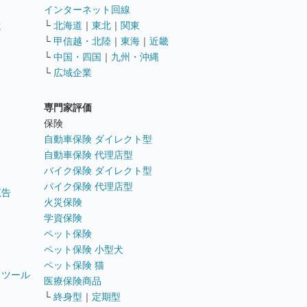
インターネット回線
遣
└
北海道
｜
東北
｜
関東
└
甲信越・北陸
｜
東海
｜
近畿
ス
└
中国・四国
｜
九州・沖縄
└
広域企業
専門家評価
ト
保険
自動車保険 ダイレクト型
自動車保険 代理店型
バイク保険 ダイレクト型
バイク保険 代理店型
広告
火災保険
学資保険
ペット保険
ペット保険 小型犬
ペット保険 猫
トツール
医療保険商品
└
終身型
｜
定期型