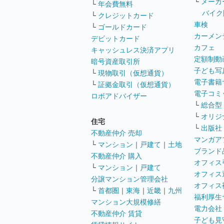
└
メーカ
└
年会費無料
バイク
└
クレジットカード
車検
└
ゴールドカード
カーメン
デビットカード
カフェ
キャッシュレス決済アプリ
定額制動
暗号資産取引所
子ども写
└
現物取引（仮想通貨）
電子書籍
└
証拠金取引（仮想通貨）
電子コミ
ロボアドバイザー
└
総合型
└
オリジ
住宅
└
出版社
不動産仲介 売却
マンガア
└
マンション
｜
戸建て
｜
土地
ブランド
不動産仲介 購入
オフィス
└
マンション
｜
戸建て
オフィス
分譲マンション管理会社
オフィス
└
首都圏
｜
東海
｜
近畿
｜
九州
福利厚生
マンション大規模修繕
電力会社
不動産仲介 賃貸
子ども見