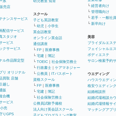
ー系
幼児教室 知育
└
経営者向け
販売店
└
管理職向け
スクール
└
若手・一般社
テナンスサービス
子ども英語教室
└
新卒向け
└
幼児
｜
小学生
画配信サービス
英会話教室
真スタジオ
美容
オンライン英会話
サービス
ブライダルエス
通信講座
ックサービス
フェイシャルエ
└
FP
｜
医療事務
ボディエステ
└
宅建
｜
簿記
ナル作品限定型
サロン検索予約
└
TOEIC
｜
社会保険労務士
└
行政書士
｜
ケアマネジャー
プリ オリジナル
└
公務員
｜
ITパスポート
ウエディング
品買取 店舗
資格スクール
ハウスウエディ
引越し
└
FP
｜
医療事務
格安ウエディン
通販
└
宅建
｜
簿記
結婚相談所
複合機
└
社会保険労務士
結婚式場相談カ
サービス
公務員試験予備校
結婚式場情報サ
 小売
法人向け英会話スクール
マッチングアプ
守りGPS
子どもプログラミング教室