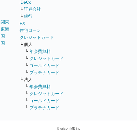
iDeCo
└
証券会社
└
銀行
｜
関東
FX
｜
東海
住宅ローン
四国
クレジットカード
全国
└ 個人
ス
└
年会費無料
└
クレジットカード
└
ゴールドカード
└
プラチナカード
└ 法人
└
年会費無料
└
クレジットカード
└
ゴールドカード
└
プラチナカード
© oricon ME inc.