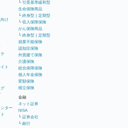
└
引受基準緩和型
生命保険商品
└
終身型
｜
定期型
員向け
└
収入保障保険
がん保険商品
└
終身型
｜
定期型
就業不能保険
テ
認知症保険
ステ
外貨建て保険
介護保険
サイト
総合保障保険
個人年金保険
変額保険
積立保険
ング
グ
金融
ネット証券
ウンター
NISA
イト
└
証券会社
リ
└
銀行