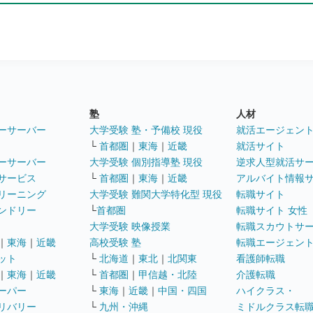
塾
人材
ーサーバー
大学受験 塾・予備校 現役
就活エージェン
└
首都圏
｜
東海
｜
近畿
就活サイト
ーサーバー
大学受験 個別指導塾 現役
逆求人型就活サ
サービス
└
首都圏
｜
東海
｜
近畿
アルバイト情報
リーニング
大学受験 難関大学特化型 現役
転職サイト
ンドリー
└
首都圏
転職サイト 女性
大学受験 映像授業
転職スカウトサ
｜
東海
｜
近畿
高校受験 塾
転職エージェン
ット
└
北海道
｜
東北
｜
北関東
看護師転職
｜
東海
｜
近畿
└
首都圏
｜
甲信越・北陸
介護転職
ーパー
└
東海
｜
近畿
｜
中国・四国
ハイクラス・
リバリー
└
九州・沖縄
ミドルクラス転