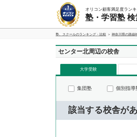
オリコン顧客満足度ランキ
塾・学習塾 検
塾、スクールのランキング・比較
神奈川県の路線
センター北周辺の校舎
大学受験
集団塾
個別指導
該当する校舎が