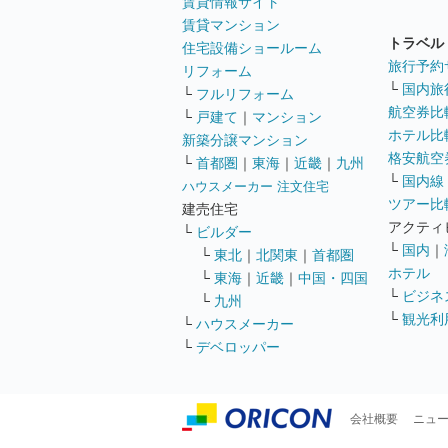
賃貸情報サイト
賃貸マンション
トラベル
住宅設備ショールーム
旅行予約
リフォーム
└
国内旅
└
フルリフォーム
航空券比
└
戸建て
｜
マンション
ホテル比
新築分譲マンション
格安航空券
└
首都圏
｜
東海
｜
近畿
｜
九州
└
国内線
ハウスメーカー 注文住宅
ツアー比
建売住宅
アクティ
└
ビルダー
└
国内
｜
└
東北
｜
北関東
｜
首都圏
ホテル
└
東海
｜
近畿
｜
中国・四国
└
ビジネ
└
九州
└
観光利
└
ハウスメーカー
└
デベロッパー
会社概要
ニュ