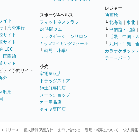
レジャー
スポーツ&ヘルス
映画館
サイト
フィットネスクラブ
└
北海道
｜
東北
行
｜
海外旅行
24時間ジム
└
甲信越・北陸
較サイト
リラクゼーションサロン
└
近畿
｜
中国・
較サイト
キッズスイミングスクール
└
九州・沖縄
｜
 LCC
└
幼児
｜
小学生
カラオケボック
｜
国際線
テーマパーク
較サイト
小売
ビティ予約サイト
家電量販店
海外
ドラッグストア
紳士服専門店
ス利用
スーツショップ
用
カー用品店
タイヤ専門店
ースリリース
個人情報保護方針
お問い合わせ
引用・転載について
求人情報