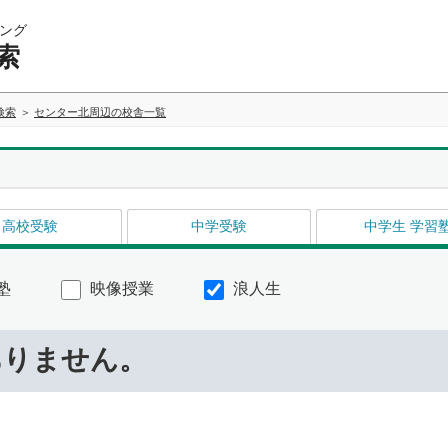
ング
索
検索
センター北周辺の校舎一覧
高校受験
中学受験
中学生 学習
塾
映像授業
浪人生
ありません。