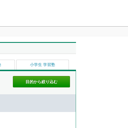
塾
小学生 学習塾