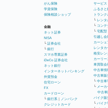
がん保険
サービス
学資保険
ふるさと
保険相談ショップ
トランク
└
レンタ
└
コンテ
金融
└
宅配型
ネット証券
引越し会
NISA
カーシェ
└
証券会社
レンタカ
└
銀行
格安レン
スマホ専業証券
カーリー
iDeCo 証券会社
車買取会
ネット銀行
中古車情
インターネットバンキング
中古車販
外貨預金
└
中古車
住宅ローン
└
メーカ
FX
中古車
カードローン
バイク販
└
銀行系
｜
ノンバンク
└
バイク
クレジットカード