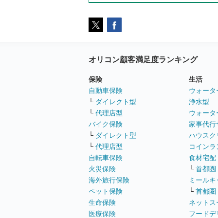
オリコン顧客満足度ランキング
保険
生活
自動車保険
ウォータ
└
ダイレクト型
浄水型
└
代理店型
ウォータ
バイク保険
家事代行
└
ダイレクト型
ハウスク
└
代理店型
コインラ
自転車保険
食材宅配
火災保険
└
首都圏
海外旅行保険
ミールキ
ペット保険
└
首都圏
生命保険
ネットス
医療保険
フードデ