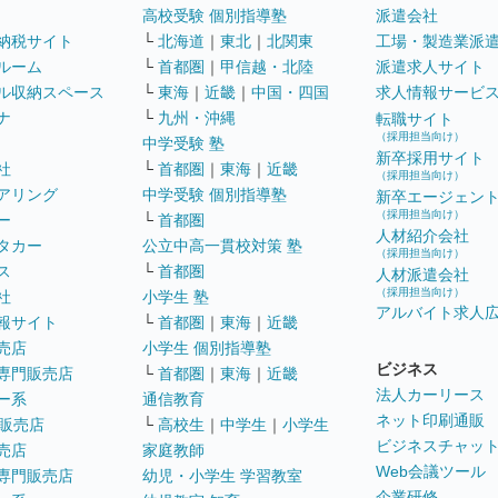
高校受験 個別指導塾
派遣会社
納税サイト
└
北海道
｜
東北
｜
北関東
工場・製造業派
ルーム
└
首都圏
｜
甲信越・北陸
派遣求人サイト
ル収納スペース
└
東海
｜
近畿
｜
中国・四国
求人情報サービ
ナ
└
九州・沖縄
転職サイト
（採用担当向け）
中学受験 塾
新卒採用サイト
社
└
首都圏
｜
東海
｜
近畿
（採用担当向け）
アリング
中学受験 個別指導塾
新卒エージェン
（採用担当向け）
ー
└
首都圏
人材紹介会社
タカー
公立中高一貫校対策 塾
（採用担当向け）
ス
└
首都圏
人材派遣会社
（採用担当向け）
社
小学生 塾
アルバイト求人
報サイト
└
首都圏
｜
東海
｜
近畿
売店
小学生 個別指導塾
ビジネス
専門販売店
└
首都圏
｜
東海
｜
近畿
法人カーリース
ー系
通信教育
ネット印刷通販
販売店
└
高校生
｜
中学生
｜
小学生
ビジネスチャッ
売店
家庭教師
Web会議ツール
専門販売店
幼児・小学生 学習教室
企業研修