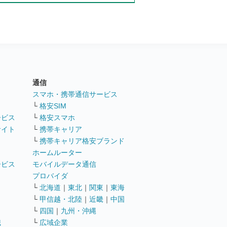
通信
ト
スマホ・携帯通信サービス
└
格安SIM
ービス
└
格安スマホ
サイト
└
携帯キャリア
└
携帯キャリア格安ブランド
ホームルーター
ービス
モバイルデータ通信
ト
プロバイダ
└
北海道
｜
東北
｜
関東
｜
東海
└
甲信越・北陸
｜
近畿
｜
中国
└
四国
｜
九州・沖縄
職
└
広域企業