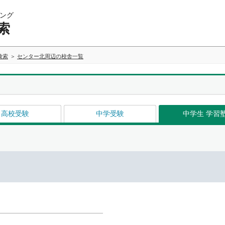
ング
索
検索
センター北周辺の校舎一覧
高校受験
中学受験
中学生 学習