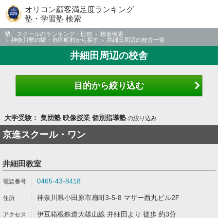
オリコン顧客満足度ランキング
塾・学習塾 検索
塾、スクールのランキング・比較
校舎検索
神奈川県の駅・市区町村から探す
井細田周辺の校舎一覧
井細田周辺の校舎
目的から絞り込む
大学受験： 集団塾 映像授業 個別指導塾
の絞り込み
京進スクール・ワン
井細田教室
0465-43-8418
神奈川県小田原市扇町3-5-8 マザー西丸ビル2F
伊豆箱根鉄道大雄山線 井細田より 徒歩 約3分