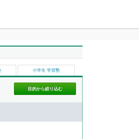
塾
小学生 学習塾