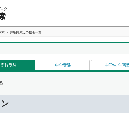
ング
索
検索
井細田周辺の校舎一覧
高校受験
中学受験
中学生 学習
塾
ワン