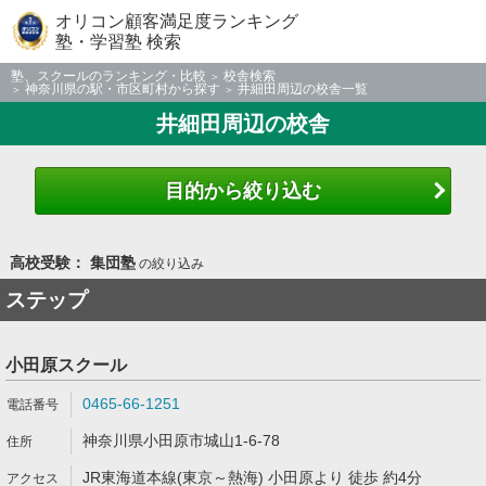
オリコン顧客満足度ランキング
塾・学習塾 検索
塾、スクールのランキング・比較
校舎検索
神奈川県の駅・市区町村から探す
井細田周辺の校舎一覧
井細田周辺の校舎
目的から絞り込む
高校受験： 集団塾
の絞り込み
ステップ
小田原スクール
0465-66-1251
神奈川県小田原市城山1-6-78
JR東海道本線(東京～熱海) 小田原より 徒歩 約4分