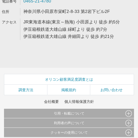
0465-21-4780
神奈川県小田原市栄町2-8-33 第2岩下ビル2F
JR東海道本線(東京～熱海) 小田原より 徒歩 約5分
伊豆箱根鉄道大雄山線 緑町より 徒歩 約7分
伊豆箱根鉄道大雄山線 井細田より 徒歩 約21分
オリコン顧客満足度調査とは
調査方法
掲載規約
お問い合わせ
会社概要
個人情報保護方針
引用・転載について
利用者の声について
当サイトで公開されている情報（文字、写真、イラスト、画像データ等）及びこれらの配
置・編集および構造などについての著作権は株式会社oricon MEに帰属しております。
クッキーの使用について
当サイトに掲載している内容はすべてサービスの利用者が提出された見解・感想です。
これらの情報を権利者の許可なく無断転載・複製などの二次利用を行うことは固く禁じて