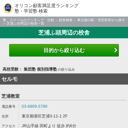
オリコン顧客満足度ランキング
塾・学習塾 検索
塾、スクールのランキング・比較
校舎検索
東京都の駅・市区町村から探す
芝浦ふ頭周辺の校舎一覧
芝浦ふ頭周辺の校舎
目的から絞り込む
高校受験： 集団塾 個別指導塾
の絞り込み
セルモ
芝浦教室
03-6809-5780
東京都港区芝浦3-11-1 2F
JR山手線 田町より 徒歩 約6分