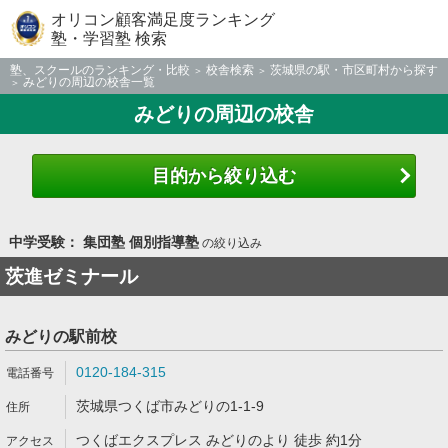
オリコン顧客満足度ランキング
塾・学習塾 検索
塾、スクールのランキング・比較
校舎検索
茨城県の駅・市区町村から探す
みどりの周辺の校舎一覧
みどりの周辺の校舎
目的から絞り込む
中学受験： 集団塾 個別指導塾
の絞り込み
茨進ゼミナール
みどりの駅前校
0120-184-315
茨城県つくば市みどりの1-1-9
つくばエクスプレス みどりのより 徒歩 約1分