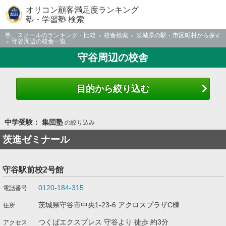
オリコン顧客満足度ランキング
塾・学習塾 検索
塾、スクールのランキング・比較
校舎検索
茨城県の駅・市区町村から探す
守谷周辺の校舎一覧
守谷周辺の校舎
目的から絞り込む
中学受験： 集団塾
の絞り込み
茨進ゼミナール
守谷駅前校2号館
0120-184-315
茨城県守谷市中央1-23-6 アクロスプラザC棟
つくばエクスプレス 守谷より 徒歩 約3分