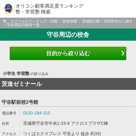
オリコン顧客満足度ランキング
塾・学習塾 検索
塾、スクールのランキング・比較
校舎検索
茨城県の駅・市区町村から探す
守谷周辺の校舎一覧
守谷周辺の校舎
目的から絞り込む
小学生 学習塾
の絞り込み
茨進ゼミナール
守谷駅前校2号館
0120-184-315
茨城県守谷市中央1-23-6 アクロスプラザC棟
つくばエクスプレス 守谷より 徒歩 約3分