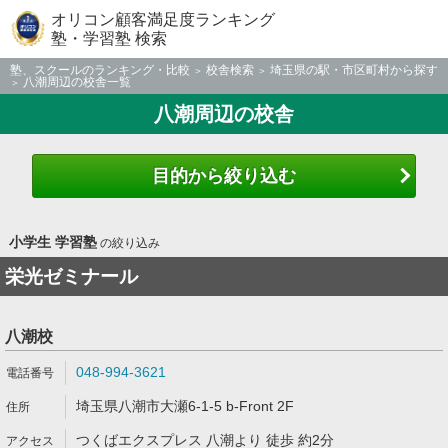
オリコン顧客満足度ランキング
塾・学習塾 検索
塾、スクールのランキング・比較
校舎検索
埼玉県の駅・市区町村から探す
八潮周辺の校舎一覧
八潮周辺の校舎
目的から絞り込む
小学生 学習塾
の絞り込み
栄光ゼミナール
八潮校
048-994-3621
埼玉県八潮市大瀬6-1-5 b-Front 2F
つくばエクスプレス 八潮より 徒歩 約2分