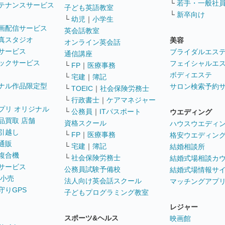
└
若手・一般社
テナンスサービス
子ども英語教室
└
新卒向け
└
幼児
｜
小学生
画配信サービス
英会話教室
真スタジオ
美容
オンライン英会話
サービス
ブライダルエス
通信講座
ックサービス
フェイシャルエ
└
FP
｜
医療事務
ボディエステ
└
宅建
｜
簿記
ナル作品限定型
サロン検索予約
└
TOEIC
｜
社会保険労務士
└
行政書士
｜
ケアマネジャー
プリ オリジナル
└
公務員
｜
ITパスポート
ウエディング
品買取 店舗
資格スクール
ハウスウエディ
引越し
└
FP
｜
医療事務
格安ウエディン
通販
└
宅建
｜
簿記
結婚相談所
複合機
└
社会保険労務士
結婚式場相談カ
サービス
公務員試験予備校
結婚式場情報サ
 小売
法人向け英会話スクール
マッチングアプ
守りGPS
子どもプログラミング教室
レジャー
スポーツ&ヘルス
映画館