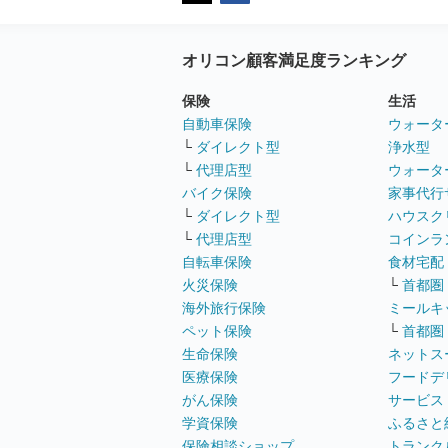
オリコン顧客満足度ランキング
保険
生活
自動車保険
ウォータ
└
ダイレクト型
浄水型
└
代理店型
ウォータ
バイク保険
家事代行
└
ダイレクト型
ハウスク
└
代理店型
コインラ
自転車保険
食材宅配
火災保険
└
首都圏
海外旅行保険
ミールキ
ペット保険
└
首都圏
生命保険
ネットス
医療保険
フードデ
がん保険
サービス
学資保険
ふるさと
保険相談ショップ
トランク