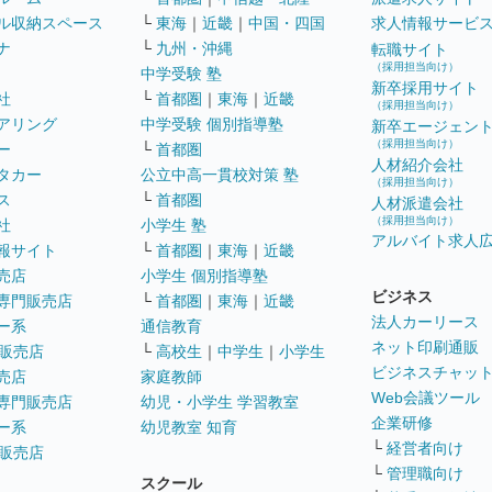
ル収納スペース
└
東海
｜
近畿
｜
中国・四国
求人情報サービ
ナ
└
九州・沖縄
転職サイト
（採用担当向け）
中学受験 塾
新卒採用サイト
社
└
首都圏
｜
東海
｜
近畿
（採用担当向け）
アリング
中学受験 個別指導塾
新卒エージェン
（採用担当向け）
ー
└
首都圏
人材紹介会社
タカー
公立中高一貫校対策 塾
（採用担当向け）
ス
└
首都圏
人材派遣会社
（採用担当向け）
社
小学生 塾
アルバイト求人
報サイト
└
首都圏
｜
東海
｜
近畿
売店
小学生 個別指導塾
ビジネス
専門販売店
└
首都圏
｜
東海
｜
近畿
法人カーリース
ー系
通信教育
ネット印刷通販
販売店
└
高校生
｜
中学生
｜
小学生
ビジネスチャッ
売店
家庭教師
Web会議ツール
専門販売店
幼児・小学生 学習教室
企業研修
ー系
幼児教室 知育
└
経営者向け
販売店
└
管理職向け
スクール