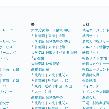
塾
人材
ーサーバー
大学受験 塾・予備校 現役
就活エージェン
└
首都圏
｜
東海
｜
近畿
就活サイト
ーサーバー
大学受験 個別指導塾 現役
逆求人型就活サ
サービス
└
首都圏
｜
東海
｜
近畿
アルバイト情報
リーニング
大学受験 難関大学特化型 現役
転職サイト
ンドリー
└
首都圏
転職サイト 女性
大学受験 映像授業
転職スカウトサ
｜
東海
｜
近畿
高校受験 塾
転職エージェン
ット
└
北海道
｜
東北
｜
北関東
看護師転職
｜
東海
｜
近畿
└
首都圏
｜
甲信越・北陸
介護転職
ーパー
└
東海
｜
近畿
｜
中国・四国
ハイクラス・
リバリー
└
九州・沖縄
ミドルクラス転
高校受験 個別指導塾
派遣会社
納税サイト
└
北海道
｜
東北
｜
北関東
工場・製造業派
ルーム
└
首都圏
｜
甲信越・北陸
派遣求人サイト