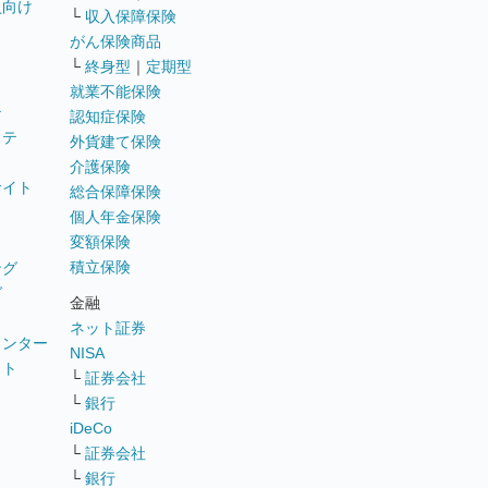
員向け
└
収入保障保険
がん保険商品
└
終身型
｜
定期型
就業不能保険
テ
認知症保険
ステ
外貨建て保険
介護保険
サイト
総合保障保険
個人年金保険
変額保険
積立保険
ング
グ
金融
ネット証券
ウンター
NISA
イト
└
証券会社
リ
└
銀行
iDeCo
└
証券会社
└
銀行