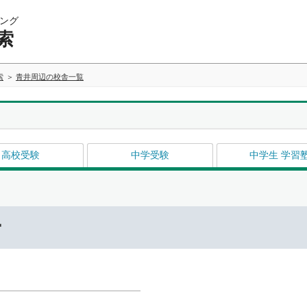
ング
索
索
青井周辺の校舎一覧
高校受験
中学受験
中学生 学習
ー