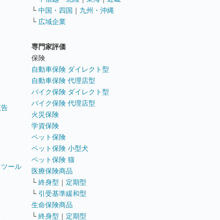
ス
└
中国・四国
｜
九州・沖縄
└
広域企業
専門家評価
ト
保険
自動車保険 ダイレクト型
自動車保険 代理店型
バイク保険 ダイレクト型
バイク保険 代理店型
広告
火災保険
学資保険
ペット保険
ペット保険 小型犬
ペット保険 猫
トツール
医療保険商品
└
終身型
｜
定期型
└
引受基準緩和型
生命保険商品
└
終身型
｜
定期型