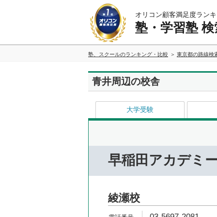
オリコン顧客満足度ランキ
塾・学習塾 検
塾、スクールのランキング・比較
東京都の路線検
青井周辺の校舎
大学受験
早稲田アカデミ
綾瀬校
03-5697-2081