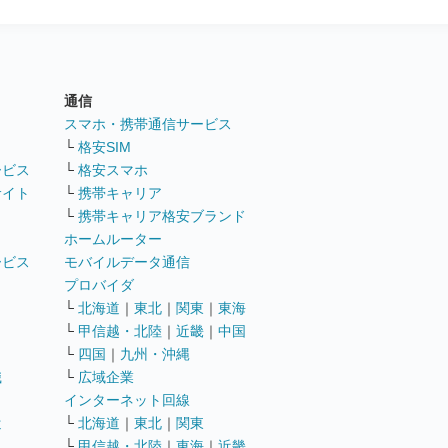
通信
ト
スマホ・携帯通信サービス
└
格安SIM
ービス
└
格安スマホ
サイト
└
携帯キャリア
└
携帯キャリア格安ブランド
ホームルーター
ービス
モバイルデータ通信
ト
プロバイダ
└
北海道
｜
東北
｜
関東
｜
東海
└
甲信越・北陸
｜
近畿
｜
中国
└
四国
｜
九州・沖縄
職
└
広域企業
インターネット回線
遣
└
北海道
｜
東北
｜
関東
└
甲信越・北陸
｜
東海
｜
近畿