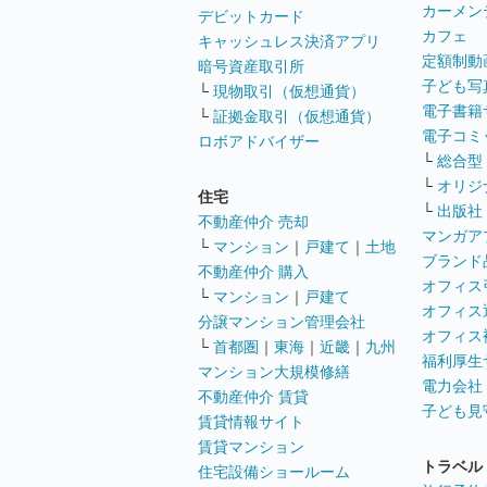
カーメン
デビットカード
カフェ
キャッシュレス決済アプリ
定額制動
暗号資産取引所
子ども写
└
現物取引（仮想通貨）
電子書籍
└
証拠金取引（仮想通貨）
電子コミ
ロボアドバイザー
└
総合型
└
オリジ
住宅
└
出版社
不動産仲介 売却
マンガア
└
マンション
｜
戸建て
｜
土地
ブランド
不動産仲介 購入
オフィス
└
マンション
｜
戸建て
オフィス
分譲マンション管理会社
オフィス
└
首都圏
｜
東海
｜
近畿
｜
九州
福利厚生
マンション大規模修繕
電力会社
不動産仲介 賃貸
子ども見
賃貸情報サイト
賃貸マンション
トラベル
住宅設備ショールーム