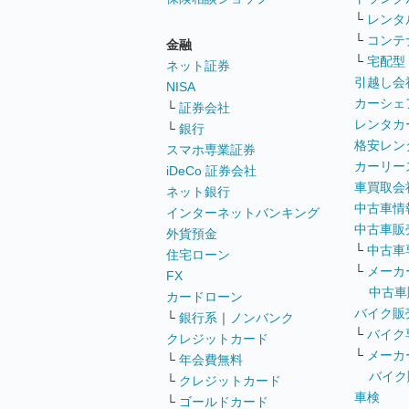
└
レンタ
└
コンテ
金融
└
宅配型
ネット証券
引越し会
NISA
カーシェ
└
証券会社
レンタカ
└
銀行
格安レン
スマホ専業証券
カーリー
iDeCo 証券会社
車買取会
ネット銀行
中古車情
インターネットバンキング
中古車販
外貨預金
└
中古車
住宅ローン
└
メーカ
FX
中古車
カードローン
バイク販
└
銀行系
｜
ノンバンク
└
バイク
クレジットカード
└
メーカ
└
年会費無料
バイク
└
クレジットカード
車検
└
ゴールドカード