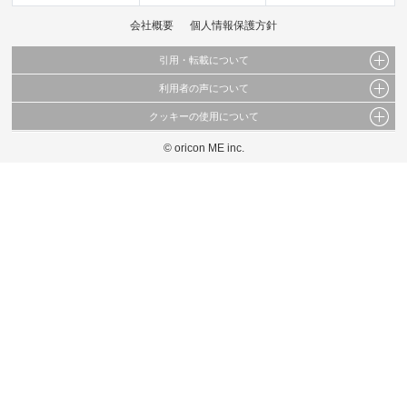
会社概要
個人情報保護方針
引用・転載について
利用者の声について
当サイトで公開されている情報（文字、写真、イラスト、画像データ等）及びこれらの配
置・編集および構造などについての著作権は株式会社oricon MEに帰属しております。
クッキーの使用について
当サイトに掲載している内容はすべてサービスの利用者が提出された見解・感想です。
これらの情報を権利者の許可なく無断転載・複製などの二次利用を行うことは固く禁じて
弊社が内容について正確性を含め一切保証するものではありません。
おります。
© oricon ME inc.
このサイトでは Cookie を使用して、ユーザーに合わせたコンテンツや広告の表示、ソー
弊社の見解・ 意見ではないことをご理解いただいた上でご覧ください。
シャル メディア機能の提供、広告の表示回数やクリック数の測定を行っています。
また、ユーザーによるサイトの利用状況についても情報を収集し、ソーシャル メディア
や広告配信、データ解析の各パートナーに提供しています。
各パートナーは、この情報とユーザーが各パートナーに提供した他の情報や、ユーザーが
各パートナーのサービスを使用したときに収集した他の情報を組み合わせて使用すること
があります。