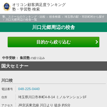
オリコン顧客満足度ランキング
塾・学習塾 検索
塾、スクールのランキング・比較
校舎検索
埼玉県の駅・市区町村から探す
川口元郷周辺の校舎一覧
川口元郷周辺の校舎
目的から絞り込む
中学受験： 集団塾
の絞り込み
国大セミナー
川口校
048-225-0440
埼玉県川口市本町4-8-14 ミノルマンション1F
JR京浜東北線 川口より 徒歩 約5分