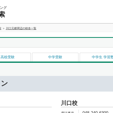
ング
索
索
川口元郷周辺の校舎一覧
高校受験
中学受験
中学生 学習
ワン
川口校
048-240-6300