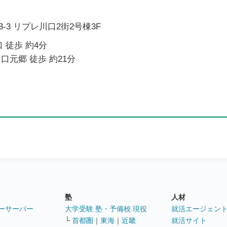
-3 リプレ川口2街2号棟3F
 徒歩 約4分
口元郷 徒歩 約21分
塾
人材
ーサーバー
大学受験 塾・予備校 現役
就活エージェン
└
首都圏
｜
東海
｜
近畿
就活サイト