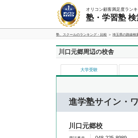
オリコン顧客満足度ランキ
塾・学習塾 検
塾、スクールのランキング・比較
埼玉県の路線検
川口元郷周辺の校舎
大学受験
進学塾サイン・
川口元郷校
048-225-8989