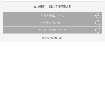
会社概要
個人情報保護方針
引用・転載について
利用者の声について
当サイトで公開されている情報（文字、写真、イラスト、画像データ等）及びこれらの配
置・編集および構造などについての著作権は株式会社oricon MEに帰属しております。
クッキーの使用について
当サイトに掲載している内容はすべてサービスの利用者が提出された見解・感想です。
これらの情報を権利者の許可なく無断転載・複製などの二次利用を行うことは固く禁じて
弊社が内容について正確性を含め一切保証するものではありません。
おります。
© oricon ME inc.
このサイトでは Cookie を使用して、ユーザーに合わせたコンテンツや広告の表示、ソー
弊社の見解・ 意見ではないことをご理解いただいた上でご覧ください。
シャル メディア機能の提供、広告の表示回数やクリック数の測定を行っています。
また、ユーザーによるサイトの利用状況についても情報を収集し、ソーシャル メディア
や広告配信、データ解析の各パートナーに提供しています。
各パートナーは、この情報とユーザーが各パートナーに提供した他の情報や、ユーザーが
各パートナーのサービスを使用したときに収集した他の情報を組み合わせて使用すること
があります。