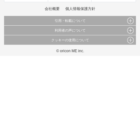
会社概要
個人情報保護方針
引用・転載について
利用者の声について
当サイトで公開されている情報（文字、写真、イラスト、画像データ等）及びこれらの配
置・編集および構造などについての著作権は株式会社oricon MEに帰属しております。
クッキーの使用について
当サイトに掲載している内容はすべてサービスの利用者が提出された見解・感想です。
これらの情報を権利者の許可なく無断転載・複製などの二次利用を行うことは固く禁じて
弊社が内容について正確性を含め一切保証するものではありません。
おります。
© oricon ME inc.
このサイトでは Cookie を使用して、ユーザーに合わせたコンテンツや広告の表示、ソー
弊社の見解・ 意見ではないことをご理解いただいた上でご覧ください。
シャル メディア機能の提供、広告の表示回数やクリック数の測定を行っています。
また、ユーザーによるサイトの利用状況についても情報を収集し、ソーシャル メディア
や広告配信、データ解析の各パートナーに提供しています。
各パートナーは、この情報とユーザーが各パートナーに提供した他の情報や、ユーザーが
各パートナーのサービスを使用したときに収集した他の情報を組み合わせて使用すること
があります。