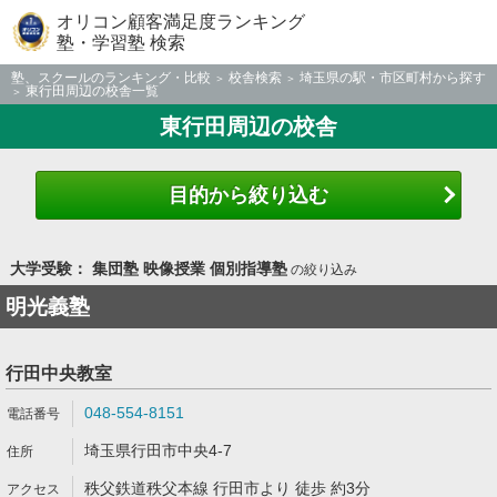
オリコン顧客満足度ランキング
塾・学習塾 検索
塾、スクールのランキング・比較
校舎検索
埼玉県の駅・市区町村から探す
東行田周辺の校舎一覧
東行田周辺の校舎
目的から絞り込む
大学受験： 集団塾 映像授業 個別指導塾
の絞り込み
明光義塾
行田中央教室
048-554-8151
埼玉県行田市中央4-7
秩父鉄道秩父本線 行田市より 徒歩 約3分