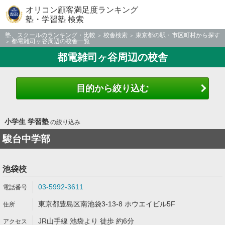
オリコン顧客満足度ランキング
塾・学習塾 検索
塾、スクールのランキング・比較
校舎検索
東京都の駅・市区町村から探す
都電雑司ヶ谷周辺の校舎一覧
都電雑司ヶ谷周辺の校舎
目的から絞り込む
小学生 学習塾
の絞り込み
駿台中学部
池袋校
03-5992-3611
東京都豊島区南池袋3-13-8 ホウエイビル5F
JR山手線 池袋より 徒歩 約6分