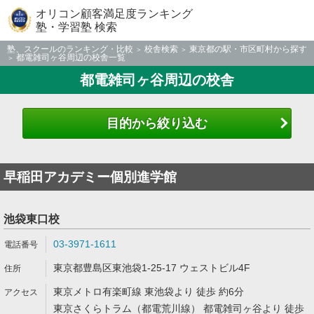
オリコン顧客満足度ランキング
塾・学習塾 検索
塾、スクールのランキング・比較
校舎検索
東京都の駅・市区町村から探す
都電雑司ヶ谷周辺の校舎一覧
都電雑司ヶ谷周辺の校舎
目的から絞り込む
早稲田アカデミー個別進学館
池袋東口校
03-3971-1611
東京都豊島区東池袋1-25-17 ウェストビル4F
東京メトロ有楽町線 東池袋より 徒歩 約6分
東京さくらトラム（都電荒川線） 都電雑司ヶ谷より 徒歩