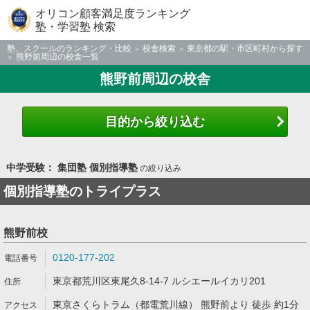
オリコン顧客満足度ランキング
塾・学習塾 検索
塾、スクールのランキング・比較
校舎検索
東京都の駅・市区町村から探す
熊野前周辺の校舎一覧
熊野前周辺の校舎
目的から絞り込む
中学受験： 集団塾 個別指導塾
の絞り込み
個別指導塾のトライプラス
熊野前校
0120-177-202
東京都荒川区東尾久8-14-7 ルシエールイカリ201
東京さくらトラム（都電荒川線） 熊野前より 徒歩 約1分