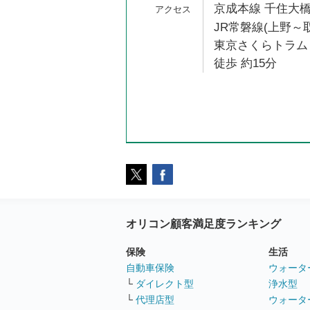
京成本線 千住大橋
JR常磐線(上野～取
東京さくらトラム
徒歩 約15分
オリコン顧客満足度ランキング
保険
生活
自動車保険
ウォータ
└
ダイレクト型
浄水型
└
代理店型
ウォータ