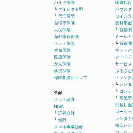
バイク保険
家事代行
└
ダイレクト型
ハウスク
└
代理店型
コインラ
自転車保険
食材宅配
火災保険
└
首都圏
海外旅行保険
ミールキ
ペット保険
└
首都圏
生命保険
ネットス
医療保険
フードデ
がん保険
サービス
学資保険
ふるさと
保険相談ショップ
トランク
└
レンタ
└
コンテ
金融
└
宅配型
ネット証券
引越し会
NISA
カーシェ
└
証券会社
レンタカ
└
銀行
格安レン
スマホ専業証券
カーリー