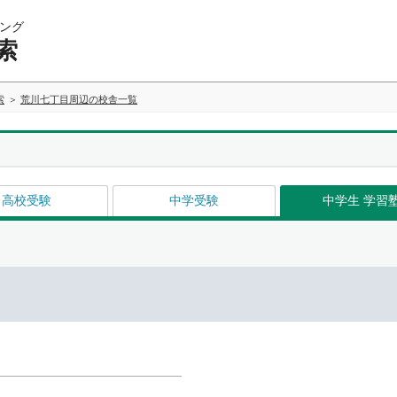
ング
索
索
荒川七丁目周辺の校舎一覧
高校受験
中学受験
中学生 学習