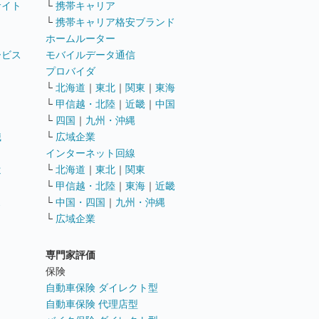
サイト
└
携帯キャリア
└
携帯キャリア格安ブランド
ホームルーター
ービス
モバイルデータ通信
ト
プロバイダ
└
北海道
｜
東北
｜
関東
｜
東海
└
甲信越・北陸
｜
近畿
｜
中国
└
四国
｜
九州・沖縄
職
└
広域企業
インターネット回線
遣
└
北海道
｜
東北
｜
関東
└
甲信越・北陸
｜
東海
｜
近畿
ス
└
中国・四国
｜
九州・沖縄
└
広域企業
専門家評価
ト
保険
自動車保険 ダイレクト型
自動車保険 代理店型