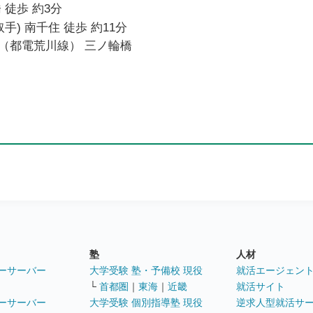
 徒歩 約3分
手) 南千住 徒歩 約11分
（都電荒川線） 三ノ輪橋
塾
人材
ーサーバー
大学受験 塾・予備校 現役
就活エージェン
└
首都圏
｜
東海
｜
近畿
就活サイト
ーサーバー
大学受験 個別指導塾 現役
逆求人型就活サ