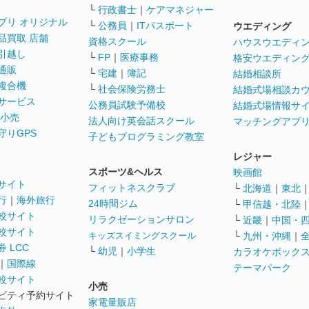
└
行政書士
｜
ケアマネジャー
プリ オリジナル
└
公務員
｜
ITパスポート
ウエディング
品買取 店舗
資格スクール
ハウスウエディ
引越し
└
FP
｜
医療事務
格安ウエディン
通販
└
宅建
｜
簿記
結婚相談所
複合機
└
社会保険労務士
結婚式場相談カ
サービス
公務員試験予備校
結婚式場情報サ
 小売
法人向け英会話スクール
マッチングアプ
守りGPS
子どもプログラミング教室
レジャー
スポーツ&ヘルス
映画館
サイト
フィットネスクラブ
└
北海道
｜
東北
行
｜
海外旅行
24時間ジム
└
甲信越・北陸
較サイト
リラクゼーションサロン
└
近畿
｜
中国・
較サイト
キッズスイミングスクール
└
九州・沖縄
｜
 LCC
└
幼児
｜
小学生
カラオケボック
｜
国際線
テーマパーク
較サイト
小売
ビティ予約サイト
家電量販店