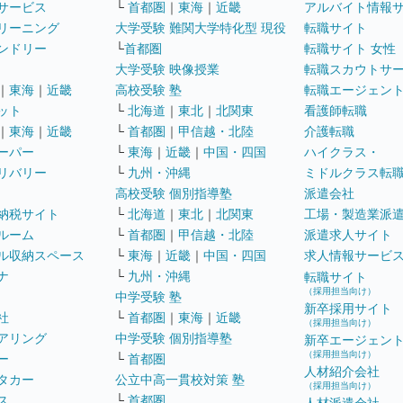
サービス
└
首都圏
｜
東海
｜
近畿
アルバイト情報
リーニング
大学受験 難関大学特化型 現役
転職サイト
ンドリー
└
首都圏
転職サイト 女性
大学受験 映像授業
転職スカウトサ
｜
東海
｜
近畿
高校受験 塾
転職エージェン
ット
└
北海道
｜
東北
｜
北関東
看護師転職
｜
東海
｜
近畿
└
首都圏
｜
甲信越・北陸
介護転職
ーパー
└
東海
｜
近畿
｜
中国・四国
ハイクラス・
リバリー
└
九州・沖縄
ミドルクラス転
高校受験 個別指導塾
派遣会社
納税サイト
└
北海道
｜
東北
｜
北関東
工場・製造業派
ルーム
└
首都圏
｜
甲信越・北陸
派遣求人サイト
ル収納スペース
└
東海
｜
近畿
｜
中国・四国
求人情報サービ
ナ
└
九州・沖縄
転職サイト
（採用担当向け）
中学受験 塾
新卒採用サイト
社
└
首都圏
｜
東海
｜
近畿
（採用担当向け）
アリング
中学受験 個別指導塾
新卒エージェン
（採用担当向け）
ー
└
首都圏
人材紹介会社
タカー
公立中高一貫校対策 塾
（採用担当向け）
ス
└
首都圏