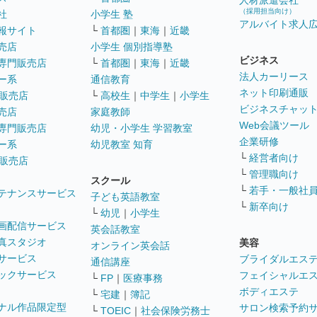
人材派遣会社
（採用担当向け）
社
小学生 塾
アルバイト求人
報サイト
└
首都圏
｜
東海
｜
近畿
売店
小学生 個別指導塾
ビジネス
専門販売店
└
首都圏
｜
東海
｜
近畿
法人カーリース
ー系
通信教育
ネット印刷通販
販売店
└
高校生
｜
中学生
｜
小学生
ビジネスチャッ
売店
家庭教師
Web会議ツール
専門販売店
幼児・小学生 学習教室
企業研修
ー系
幼児教室 知育
└
経営者向け
販売店
└
管理職向け
スクール
└
若手・一般社
テナンスサービス
子ども英語教室
└
新卒向け
└
幼児
｜
小学生
画配信サービス
英会話教室
真スタジオ
美容
オンライン英会話
サービス
ブライダルエス
通信講座
ックサービス
フェイシャルエ
└
FP
｜
医療事務
ボディエステ
└
宅建
｜
簿記
ナル作品限定型
サロン検索予約
└
TOEIC
｜
社会保険労務士