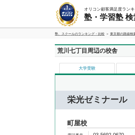
オリコン顧客満足度ランキ
塾・学習塾 検
塾、スクールのランキング・比較
東京都の路線検
荒川七丁目周辺の校舎
大学受験
栄光ゼミナール
町屋校
03-5692-0670