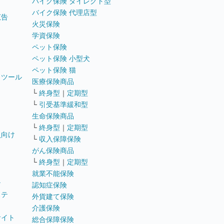
バイク保険 ダイレクト型
バイク保険 代理店型
広告
火災保険
学資保険
ペット保険
ペット保険 小型犬
ペット保険 猫
トツール
医療保険商品
└
終身型
｜
定期型
└
引受基準緩和型
生命保険商品
└
終身型
｜
定期型
員向け
└
収入保障保険
がん保険商品
└
終身型
｜
定期型
就業不能保険
テ
認知症保険
ステ
外貨建て保険
介護保険
サイト
総合保障保険