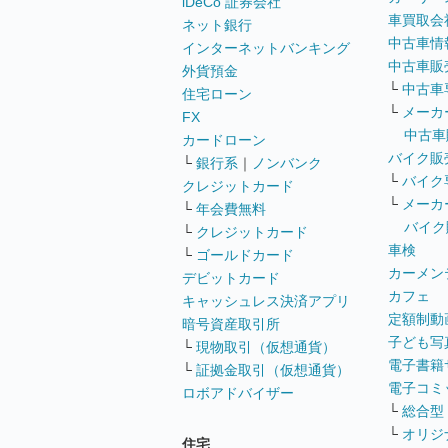
iDeCo 証券会社
車買取会
ネット銀行
中古車情
インターネットバンキング
中古車販
外貨預金
└
中古車
住宅ローン
└
メーカ
FX
中古車
カードローン
バイク販
└
銀行系
｜
ノンバンク
└
バイク
クレジットカード
└
メーカ
└
年会費無料
バイク
└
クレジットカード
車検
└
ゴールドカード
カーメン
デビットカード
カフェ
キャッシュレス決済アプリ
定額制動
暗号資産取引所
子ども写
└
現物取引（仮想通貨）
電子書籍
└
証拠金取引（仮想通貨）
電子コミ
ロボアドバイザー
└
総合型
└
オリジ
住宅