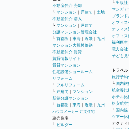
└
出版社
不動産仲介 売却
マンガア
└
マンション
｜
戸建て
｜
土地
ブランド
不動産仲介 購入
オフィス
└
マンション
｜
戸建て
オフィス
分譲マンション管理会社
オフィス
└
首都圏
｜
東海
｜
近畿
｜
九州
福利厚生
マンション大規模修繕
電力会社
不動産仲介 賃貸
子ども見
賃貸情報サイト
賃貸マンション
トラベル
住宅設備ショールーム
旅行予約
リフォーム
└
国内旅
└
フルリフォーム
航空券比
└
戸建て
｜
マンション
ホテル比
新築分譲マンション
格安航空券
└
首都圏
｜
東海
｜
近畿
｜
九州
└
国内線
ハウスメーカー 注文住宅
ツアー比
建売住宅
アクティ
└
ビルダー