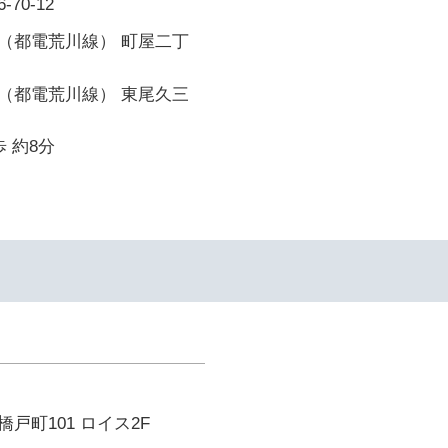
70-12
（都電荒川線） 町屋二丁
（都電荒川線） 東尾久三
 約8分
戸町101 ロイス2F