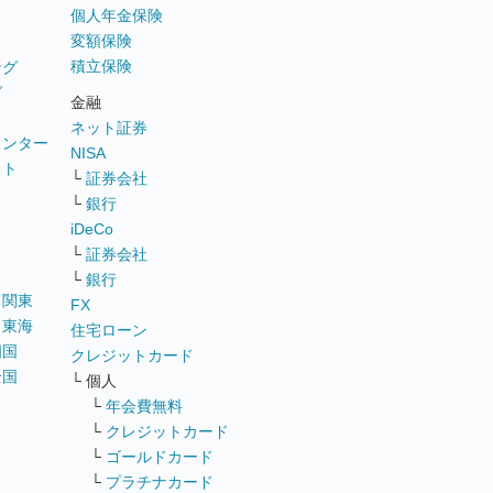
個人年金保険
変額保険
積立保険
ング
グ
金融
ネット証券
ウンター
NISA
イト
└
証券会社
リ
└
銀行
iDeCo
└
証券会社
└
銀行
｜
関東
FX
｜
東海
住宅ローン
四国
クレジットカード
全国
└ 個人
ス
└
年会費無料
└
クレジットカード
└
ゴールドカード
└
プラチナカード