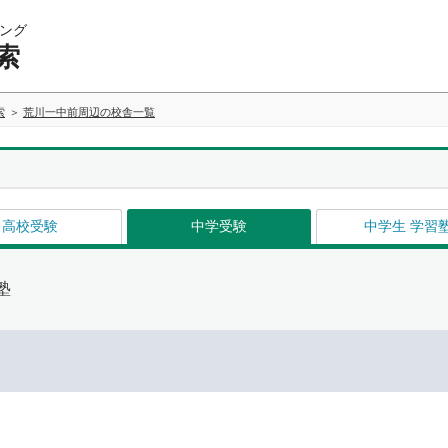
ング
索
索
荒川一中前周辺の校舎一覧
高校受験
中学受験
中学生 学習
塾