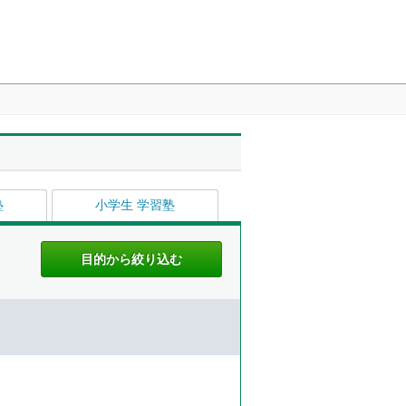
塾
小学生 学習塾