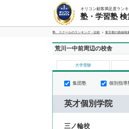
オリコン顧客満足度ランキ
塾・学習塾 検
塾、スクールのランキング・比較
東京都の路線検
荒川一中前周辺の校舎
大学受験
集団塾
個別指導
英才個別学院
三ノ輪校