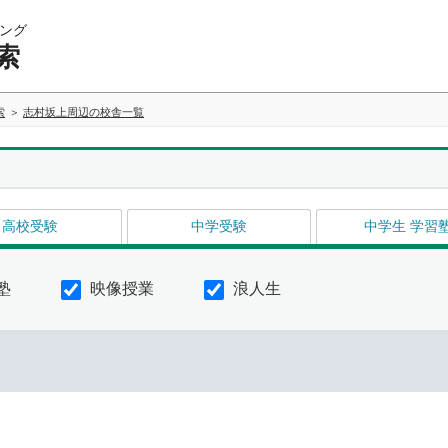
ング
索
索
志村坂上周辺の校舎一覧
高校受験
中学受験
中学生 学習
塾
映像授業
浪人生