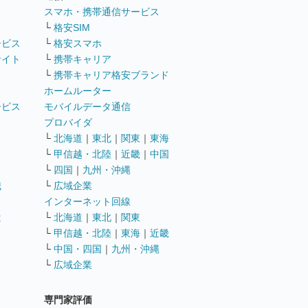
ト
スマホ・携帯通信サービス
└
格安SIM
ービス
└
格安スマホ
サイト
└
携帯キャリア
└
携帯キャリア格安ブランド
ホームルーター
ービス
モバイルデータ通信
ト
プロバイダ
└
北海道
｜
東北
｜
関東
｜
東海
└
甲信越・北陸
｜
近畿
｜
中国
└
四国
｜
九州・沖縄
職
└
広域企業
インターネット回線
遣
└
北海道
｜
東北
｜
関東
└
甲信越・北陸
｜
東海
｜
近畿
ス
└
中国・四国
｜
九州・沖縄
└
広域企業
専門家評価