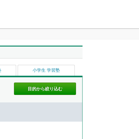
塾
小学生 学習塾