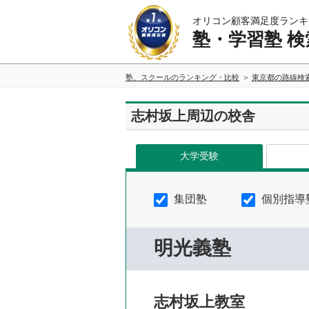
オリコン顧客満足度ランキ
塾・学習塾 検
塾、スクールのランキング・比較
東京都の路線検
志村坂上周辺の校舎
大学受験
集団塾
個別指導
明光義塾
志村坂上教室