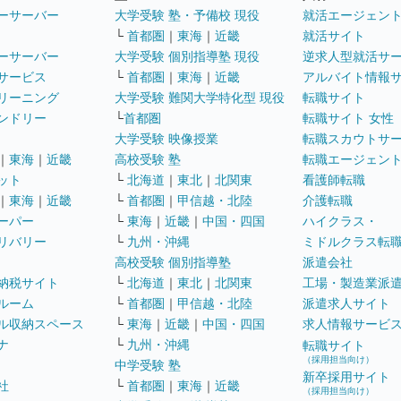
ーサーバー
大学受験 塾・予備校 現役
就活エージェン
└
首都圏
｜
東海
｜
近畿
就活サイト
ーサーバー
大学受験 個別指導塾 現役
逆求人型就活サ
サービス
└
首都圏
｜
東海
｜
近畿
アルバイト情報
リーニング
大学受験 難関大学特化型 現役
転職サイト
ンドリー
└
首都圏
転職サイト 女性
大学受験 映像授業
転職スカウトサ
｜
東海
｜
近畿
高校受験 塾
転職エージェン
ット
└
北海道
｜
東北
｜
北関東
看護師転職
｜
東海
｜
近畿
└
首都圏
｜
甲信越・北陸
介護転職
ーパー
└
東海
｜
近畿
｜
中国・四国
ハイクラス・
リバリー
└
九州・沖縄
ミドルクラス転
高校受験 個別指導塾
派遣会社
納税サイト
└
北海道
｜
東北
｜
北関東
工場・製造業派
ルーム
└
首都圏
｜
甲信越・北陸
派遣求人サイト
ル収納スペース
└
東海
｜
近畿
｜
中国・四国
求人情報サービ
ナ
└
九州・沖縄
転職サイト
（採用担当向け）
中学受験 塾
新卒採用サイト
社
└
首都圏
｜
東海
｜
近畿
（採用担当向け）