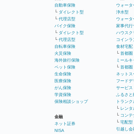
自動車保険
ウォータ
└
ダイレクト型
浄水型
└
代理店型
ウォータ
バイク保険
家事代行
└
ダイレクト型
ハウスク
└
代理店型
コインラ
自転車保険
食材宅配
火災保険
└
首都圏
海外旅行保険
ミールキ
ペット保険
└
首都圏
生命保険
ネットス
医療保険
フードデ
がん保険
サービス
学資保険
ふるさと
保険相談ショップ
トランク
└
レンタ
└
コンテ
金融
└
宅配型
ネット証券
引越し会
NISA