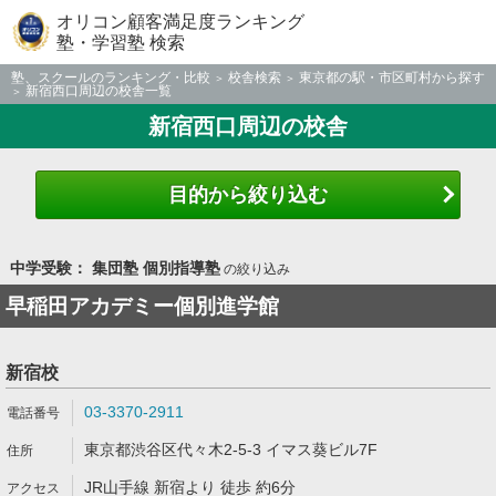
オリコン顧客満足度ランキング
塾・学習塾 検索
塾、スクールのランキング・比較
校舎検索
東京都の駅・市区町村から探す
新宿西口周辺の校舎一覧
新宿西口周辺の校舎
目的から絞り込む
中学受験： 集団塾 個別指導塾
の絞り込み
早稲田アカデミー個別進学館
新宿校
03-3370-2911
東京都渋谷区代々木2-5-3 イマス葵ビル7F
JR山手線 新宿より 徒歩 約6分