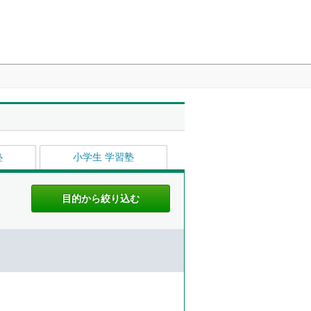
塾
小学生 学習塾