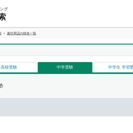
ング
索
索
連坊周辺の校舎一覧
高校受験
中学受験
中学生 学習
塾