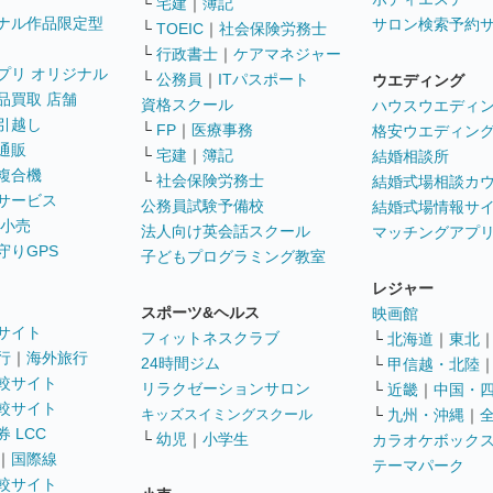
└
宅建
｜
簿記
ナル作品限定型
サロン検索予約
└
TOEIC
｜
社会保険労務士
└
行政書士
｜
ケアマネジャー
プリ オリジナル
└
公務員
｜
ITパスポート
ウエディング
品買取 店舗
資格スクール
ハウスウエディ
引越し
└
FP
｜
医療事務
格安ウエディン
通販
└
宅建
｜
簿記
結婚相談所
複合機
└
社会保険労務士
結婚式場相談カ
サービス
公務員試験予備校
結婚式場情報サ
 小売
法人向け英会話スクール
マッチングアプ
守りGPS
子どもプログラミング教室
レジャー
スポーツ&ヘルス
映画館
サイト
フィットネスクラブ
└
北海道
｜
東北
行
｜
海外旅行
24時間ジム
└
甲信越・北陸
較サイト
リラクゼーションサロン
└
近畿
｜
中国・
較サイト
キッズスイミングスクール
└
九州・沖縄
｜
 LCC
└
幼児
｜
小学生
カラオケボック
｜
国際線
テーマパーク
較サイト