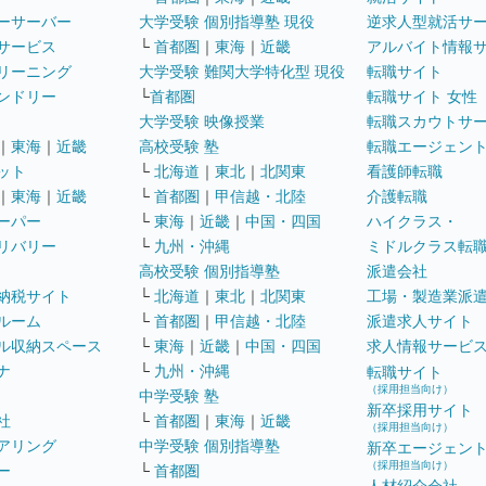
ーサーバー
大学受験 個別指導塾 現役
逆求人型就活サ
サービス
└
首都圏
｜
東海
｜
近畿
アルバイト情報
リーニング
大学受験 難関大学特化型 現役
転職サイト
ンドリー
└
首都圏
転職サイト 女性
大学受験 映像授業
転職スカウトサ
｜
東海
｜
近畿
高校受験 塾
転職エージェン
ット
└
北海道
｜
東北
｜
北関東
看護師転職
｜
東海
｜
近畿
└
首都圏
｜
甲信越・北陸
介護転職
ーパー
└
東海
｜
近畿
｜
中国・四国
ハイクラス・
リバリー
└
九州・沖縄
ミドルクラス転
高校受験 個別指導塾
派遣会社
納税サイト
└
北海道
｜
東北
｜
北関東
工場・製造業派
ルーム
└
首都圏
｜
甲信越・北陸
派遣求人サイト
ル収納スペース
└
東海
｜
近畿
｜
中国・四国
求人情報サービ
ナ
└
九州・沖縄
転職サイト
（採用担当向け）
中学受験 塾
新卒採用サイト
社
└
首都圏
｜
東海
｜
近畿
（採用担当向け）
アリング
中学受験 個別指導塾
新卒エージェン
（採用担当向け）
ー
└
首都圏