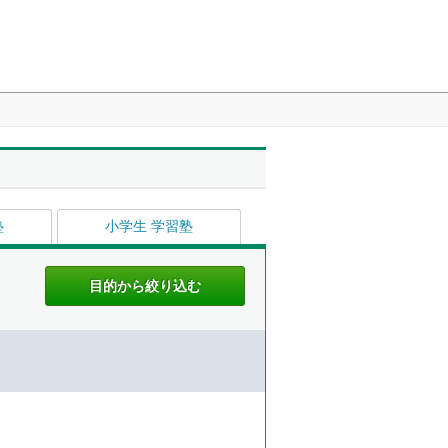
塾
小学生 学習塾