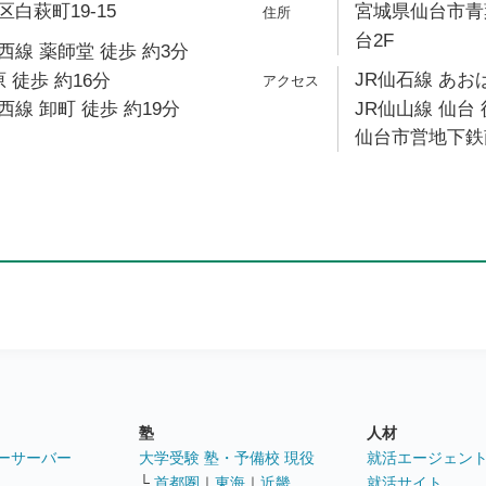
白萩町19-15
宮城県仙台市青葉
台2F
線 薬師堂 徒歩 約3分
JR仙石線 あお
 徒歩 約16分
線 卸町 徒歩 約19分
JR仙山線 仙台 
仙台市営地下鉄南
塾
人材
ーサーバー
大学受験 塾・予備校 現役
就活エージェン
└
首都圏
｜
東海
｜
近畿
就活サイト