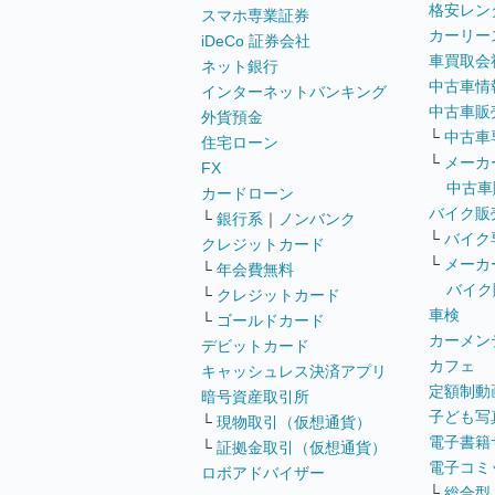
格安レン
スマホ専業証券
カーリー
iDeCo 証券会社
車買取会
ネット銀行
中古車情
インターネットバンキング
中古車販
外貨預金
└
中古車
住宅ローン
└
メーカ
FX
中古車
カードローン
バイク販
└
銀行系
｜
ノンバンク
└
バイク
クレジットカード
└
メーカ
└
年会費無料
バイク
└
クレジットカード
車検
└
ゴールドカード
カーメン
デビットカード
カフェ
キャッシュレス決済アプリ
定額制動
暗号資産取引所
子ども写
└
現物取引（仮想通貨）
電子書籍
└
証拠金取引（仮想通貨）
電子コミ
ロボアドバイザー
└
総合型