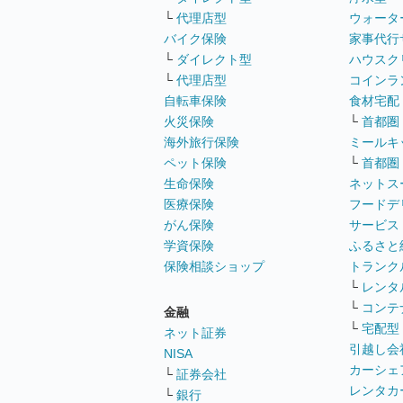
└
代理店型
ウォータ
バイク保険
家事代行
└
ダイレクト型
ハウスク
└
代理店型
コインラ
自転車保険
食材宅配
火災保険
└
首都圏
海外旅行保険
ミールキ
ペット保険
└
首都圏
生命保険
ネットス
医療保険
フードデ
がん保険
サービス
学資保険
ふるさと
保険相談ショップ
トランク
└
レンタ
└
コンテ
金融
└
宅配型
ネット証券
引越し会
NISA
カーシェ
└
証券会社
レンタカ
└
銀行