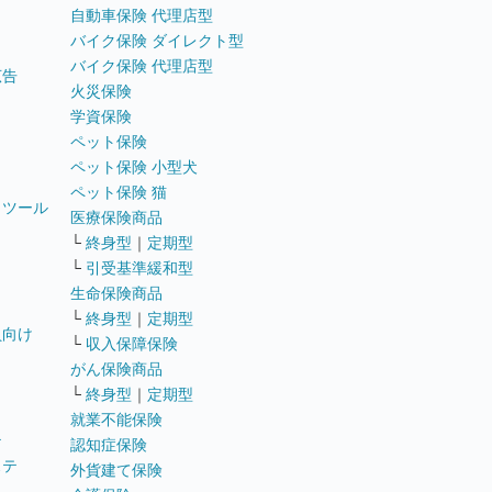
自動車保険 代理店型
バイク保険 ダイレクト型
バイク保険 代理店型
広告
火災保険
学資保険
ペット保険
ペット保険 小型犬
ペット保険 猫
トツール
医療保険商品
└
終身型
｜
定期型
└
引受基準緩和型
生命保険商品
└
終身型
｜
定期型
員向け
└
収入保障保険
がん保険商品
└
終身型
｜
定期型
就業不能保険
テ
認知症保険
ステ
外貨建て保険