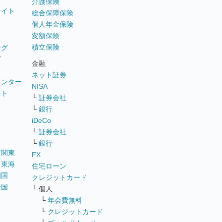
介護保険
サイト
総合保障保険
個人年金保険
変額保険
積立保険
ング
グ
金融
ネット証券
ウンター
NISA
イト
└
証券会社
リ
└
銀行
iDeCo
└
証券会社
└
銀行
｜
関東
FX
｜
東海
住宅ローン
四国
クレジットカード
全国
└ 個人
ス
└
年会費無料
└
クレジットカード