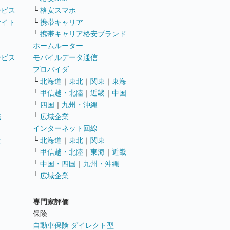
ービス
└
格安スマホ
サイト
└
携帯キャリア
└
携帯キャリア格安ブランド
ホームルーター
ービス
モバイルデータ通信
ト
プロバイダ
└
北海道
｜
東北
｜
関東
｜
東海
└
甲信越・北陸
｜
近畿
｜
中国
└
四国
｜
九州・沖縄
職
└
広域企業
インターネット回線
遣
└
北海道
｜
東北
｜
関東
└
甲信越・北陸
｜
東海
｜
近畿
ス
└
中国・四国
｜
九州・沖縄
└
広域企業
専門家評価
ト
保険
自動車保険 ダイレクト型