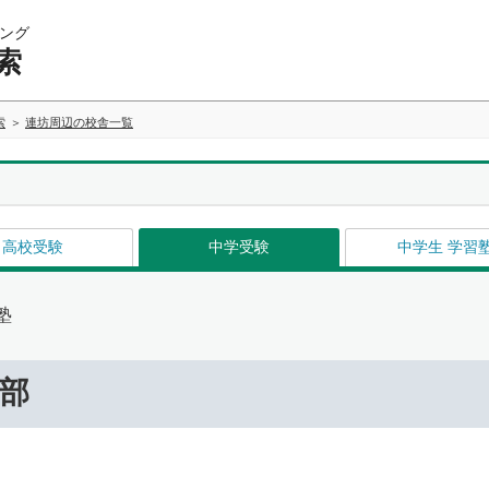
ング
索
索
連坊周辺の校舎一覧
高校受験
中学受験
中学生 学習
塾
部