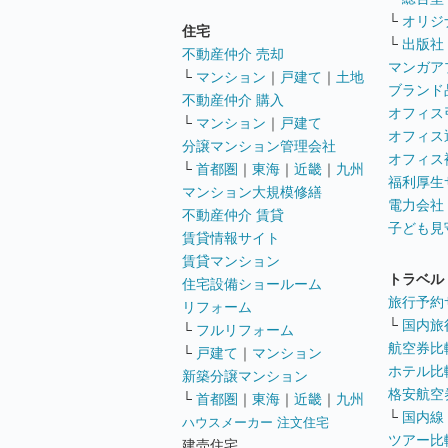
└
オリジ
住宅
└
出版社
不動産仲介 売却
マンガア
└
マンション
｜
戸建て
｜
土地
ブランド
不動産仲介 購入
オフィス
└
マンション
｜
戸建て
オフィス
分譲マンション管理会社
オフィス
└
首都圏
｜
東海
｜
近畿
｜
九州
福利厚生
マンション大規模修繕
電力会社
不動産仲介 賃貸
子ども見
賃貸情報サイト
賃貸マンション
トラベル
住宅設備ショールーム
旅行予約
リフォーム
└
国内旅
└
フルリフォーム
航空券比
└
戸建て
｜
マンション
ホテル比
新築分譲マンション
格安航空券
└
首都圏
｜
東海
｜
近畿
｜
九州
└
国内線
ハウスメーカー 注文住宅
ツアー比
建売住宅