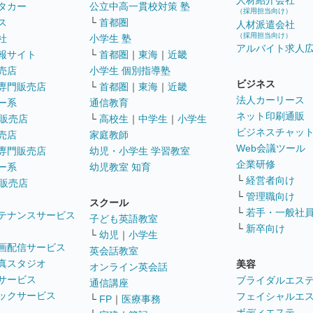
人材紹介会社
タカー
公立中高一貫校対策 塾
（採用担当向け）
ス
└
首都圏
人材派遣会社
（採用担当向け）
社
小学生 塾
アルバイト求人
報サイト
└
首都圏
｜
東海
｜
近畿
売店
小学生 個別指導塾
ビジネス
専門販売店
└
首都圏
｜
東海
｜
近畿
法人カーリース
ー系
通信教育
ネット印刷通販
販売店
└
高校生
｜
中学生
｜
小学生
ビジネスチャッ
売店
家庭教師
Web会議ツール
専門販売店
幼児・小学生 学習教室
企業研修
ー系
幼児教室 知育
└
経営者向け
販売店
└
管理職向け
スクール
└
若手・一般社
テナンスサービス
子ども英語教室
└
新卒向け
└
幼児
｜
小学生
画配信サービス
英会話教室
真スタジオ
美容
オンライン英会話
サービス
ブライダルエス
通信講座
ックサービス
フェイシャルエ
└
FP
｜
医療事務
ボディエステ