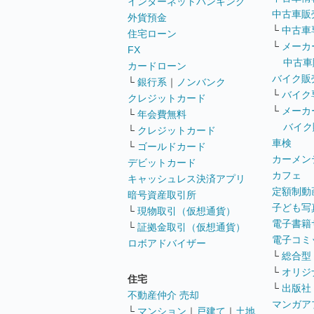
インターネットバンキング
中古車販
外貨預金
└
中古車
住宅ローン
└
メーカ
FX
中古車
カードローン
バイク販
└
銀行系
｜
ノンバンク
└
バイク
クレジットカード
└
メーカ
└
年会費無料
バイク
└
クレジットカード
車検
└
ゴールドカード
カーメン
デビットカード
カフェ
キャッシュレス決済アプリ
定額制動
暗号資産取引所
子ども写
└
現物取引（仮想通貨）
電子書籍
└
証拠金取引（仮想通貨）
電子コミ
ロボアドバイザー
└
総合型
└
オリジ
住宅
└
出版社
不動産仲介 売却
マンガア
└
マンション
｜
戸建て
｜
土地