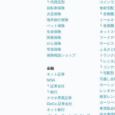
└
代理店型
コインラ
自転車保険
食材宅配
火災保険
└
首都圏
海外旅行保険
ミールキ
ペット保険
└
首都圏
生命保険
ネットス
医療保険
フードデ
がん保険
サービス
学資保険
ふるさと
保険相談ショップ
トランク
└
レンタ
└
コンテ
金融
└
宅配型
ネット証券
引越し会
NISA
カーシェ
└
証券会社
レンタカ
└
銀行
格安レン
スマホ専業証券
カーリー
iDeCo 証券会社
車買取会
ネット銀行
中古車情