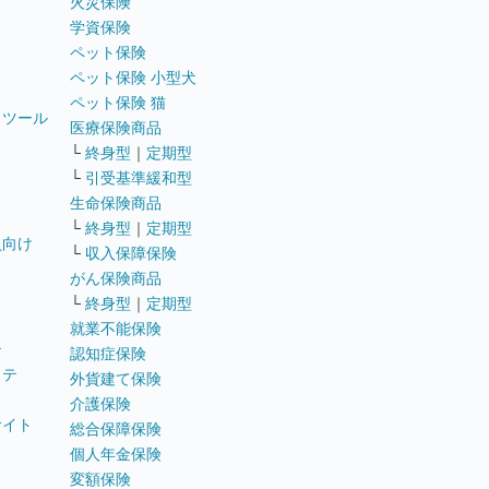
火災保険
学資保険
ペット保険
ペット保険 小型犬
ペット保険 猫
トツール
医療保険商品
└
終身型
｜
定期型
└
引受基準緩和型
生命保険商品
└
終身型
｜
定期型
員向け
└
収入保障保険
がん保険商品
└
終身型
｜
定期型
就業不能保険
テ
認知症保険
ステ
外貨建て保険
介護保険
サイト
総合保障保険
個人年金保険
変額保険