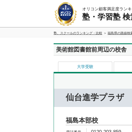
オリコン顧客満足度ランキ
塾・学習塾 検
塾、スクールのランキング・比較
福島県の路線検
美術館図書館前周辺の校舎
大学受験
仙台進学プラザ
福島本部校
0120-203-859