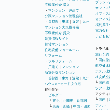
ブランド
不動産仲介 購入
オフィス
└
マンション
｜
戸建て
オフィス
分譲マンション管理会社
オフィス
└
首都圏
｜
東海
｜
近畿
｜
九州
福利厚生
マンション大規模修繕
電力会社
不動産仲介 賃貸
子ども見
賃貸情報サイト
賃貸マンション
トラベル
住宅設備ショールーム
旅行予約
リフォーム
└
国内旅
└
フルリフォーム
航空券比
└
戸建て
｜
マンション
ホテル比
新築分譲マンション
格安航空券
└
首都圏
｜
東海
｜
近畿
｜
九州
└
国内線
ハウスメーカー 注文住宅
ツアー比
建売住宅
アクティ
└
ビルダー
└
国内
｜
└
東北
｜
北関東
｜
首都圏
ホテル
└
東海
｜
近畿
｜
中国・四国