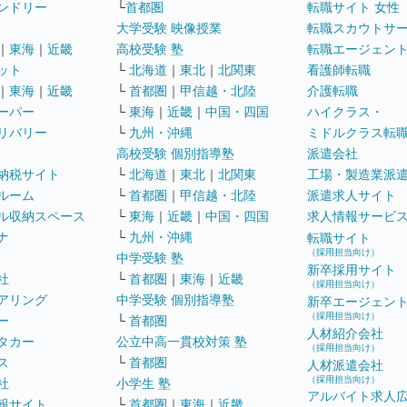
ンドリー
└
首都圏
転職サイト 女性
大学受験 映像授業
転職スカウトサ
｜
東海
｜
近畿
高校受験 塾
転職エージェン
ット
└
北海道
｜
東北
｜
北関東
看護師転職
｜
東海
｜
近畿
└
首都圏
｜
甲信越・北陸
介護転職
ーパー
└
東海
｜
近畿
｜
中国・四国
ハイクラス・
リバリー
└
九州・沖縄
ミドルクラス転
高校受験 個別指導塾
派遣会社
納税サイト
└
北海道
｜
東北
｜
北関東
工場・製造業派
ルーム
└
首都圏
｜
甲信越・北陸
派遣求人サイト
ル収納スペース
└
東海
｜
近畿
｜
中国・四国
求人情報サービ
ナ
└
九州・沖縄
転職サイト
（採用担当向け）
中学受験 塾
新卒採用サイト
社
└
首都圏
｜
東海
｜
近畿
（採用担当向け）
アリング
中学受験 個別指導塾
新卒エージェン
（採用担当向け）
ー
└
首都圏
人材紹介会社
タカー
公立中高一貫校対策 塾
（採用担当向け）
ス
└
首都圏
人材派遣会社
（採用担当向け）
社
小学生 塾
アルバイト求人
報サイト
└
首都圏
｜
東海
｜
近畿