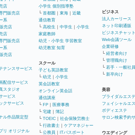
売店
小学生 個別指導塾
ビジネス
専門販売店
└
首都圏
｜
東海
｜
近畿
法人カーリース
ー系
通信教育
ネット印刷通販
販売店
└
高校生
｜
中学生
｜
小学生
ビジネスチャッ
売店
家庭教師
Web会議ツール
専門販売店
幼児・小学生 学習教室
企業研修
ー系
幼児教室 知育
└
経営者向け
販売店
└
管理職向け
スクール
└
若手・一般社
テナンスサービス
子ども英語教室
└
新卒向け
└
幼児
｜
小学生
画配信サービス
英会話教室
真スタジオ
美容
オンライン英会話
サービス
ブライダルエス
通信講座
ックサービス
フェイシャルエ
└
FP
｜
医療事務
ボディエステ
└
宅建
｜
簿記
ナル作品限定型
サロン検索予約
└
TOEIC
｜
社会保険労務士
└
行政書士
｜
ケアマネジャー
プリ オリジナル
└
公務員
｜
ITパスポート
ウエディング