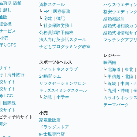
品買取 店舗
資格スクール
ハウスウエディ
引越し
└
FP
｜
医療事務
格安ウエディン
通販
└
宅建
｜
簿記
結婚相談所
複合機
└
社会保険労務士
結婚式場相談カ
サービス
公務員試験予備校
結婚式場情報サ
 小売
法人向け英会話スクール
マッチングアプ
守りGPS
子どもプログラミング教室
レジャー
スポーツ&ヘルス
映画館
サイト
フィットネスクラブ
└
北海道
｜
東北
行
｜
海外旅行
24時間ジム
└
甲信越・北陸
較サイト
リラクゼーションサロン
└
近畿
｜
中国・
較サイト
キッズスイミングスクール
└
九州・沖縄
｜
 LCC
└
幼児
｜
小学生
カラオケボック
｜
国際線
テーマパーク
較サイト
小売
ビティ予約サイト
家電量販店
海外
ドラッグストア
紳士服専門店