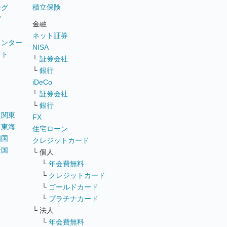
積立保険
ング
グ
金融
ネット証券
ウンター
NISA
イト
└
証券会社
リ
└
銀行
iDeCo
└
証券会社
└
銀行
｜
関東
FX
｜
東海
住宅ローン
四国
クレジットカード
全国
└ 個人
ス
└
年会費無料
└
クレジットカード
└
ゴールドカード
└
プラチナカード
└ 法人
└
年会費無料