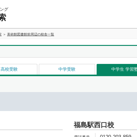
ング
索
索
美術館図書館前周辺の校舎一覧
高校受験
中学受験
中学生 学習
福島駅西口校
0120-203-859