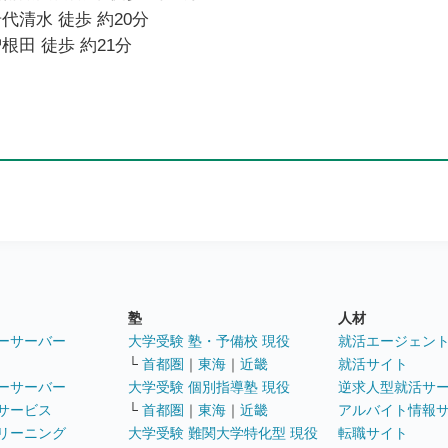
代清水 徒歩 約20分
根田 徒歩 約21分
塾
人材
ーサーバー
大学受験 塾・予備校 現役
就活エージェン
└
首都圏
｜
東海
｜
近畿
就活サイト
ーサーバー
大学受験 個別指導塾 現役
逆求人型就活サ
サービス
└
首都圏
｜
東海
｜
近畿
アルバイト情報
リーニング
大学受験 難関大学特化型 現役
転職サイト