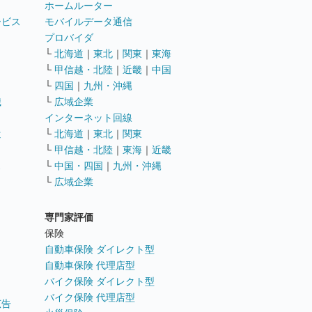
ホームルーター
ービス
モバイルデータ通信
ト
プロバイダ
└
北海道
｜
東北
｜
関東
｜
東海
└
甲信越・北陸
｜
近畿
｜
中国
└
四国
｜
九州・沖縄
職
└
広域企業
インターネット回線
遣
└
北海道
｜
東北
｜
関東
└
甲信越・北陸
｜
東海
｜
近畿
ス
└
中国・四国
｜
九州・沖縄
└
広域企業
専門家評価
ト
保険
自動車保険 ダイレクト型
自動車保険 代理店型
バイク保険 ダイレクト型
バイク保険 代理店型
広告