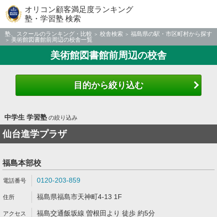
オリコン顧客満足度ランキング
塾・学習塾 検索
塾、スクールのランキング・比較
校舎検索
福島県の駅・市区町村から探す
美術館図書館前周辺の校舎一覧
美術館図書館前周辺の校舎
目的から絞り込む
中学生 学習塾
の絞り込み
仙台進学プラザ
福島本部校
0120-203-859
福島県福島市天神町4-13 1F
福島交通飯坂線 曽根田より 徒歩 約5分