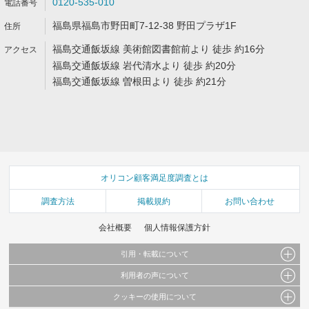
0120-535-010
福島県福島市野田町7-12-38 野田プラザ1F
福島交通飯坂線 美術館図書館前より 徒歩 約16分
福島交通飯坂線 岩代清水より 徒歩 約20分
福島交通飯坂線 曽根田より 徒歩 約21分
オリコン顧客満足度調査とは
調査方法
掲載規約
お問い合わせ
会社概要
個人情報保護方針
引用・転載について
利用者の声について
当サイトで公開されている情報（文字、写真、イラスト、画像データ等）及びこれらの配
置・編集および構造などについての著作権は株式会社oricon MEに帰属しております。
クッキーの使用について
当サイトに掲載している内容はすべてサービスの利用者が提出された見解・感想です。
これらの情報を権利者の許可なく無断転載・複製などの二次利用を行うことは固く禁じて