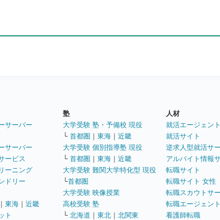
塾
人材
ーサーバー
大学受験 塾・予備校 現役
就活エージェン
└
首都圏
｜
東海
｜
近畿
就活サイト
ーサーバー
大学受験 個別指導塾 現役
逆求人型就活サ
サービス
└
首都圏
｜
東海
｜
近畿
アルバイト情報
リーニング
大学受験 難関大学特化型 現役
転職サイト
ンドリー
└
首都圏
転職サイト 女性
大学受験 映像授業
転職スカウトサ
｜
東海
｜
近畿
高校受験 塾
転職エージェン
ット
└
北海道
｜
東北
｜
北関東
看護師転職