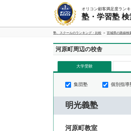
オリコン顧客満足度ランキ
塾・学習塾 検
塾、スクールのランキング・比較
宮城県の路線検
河原町周辺の校舎
大学受験
集団塾
個別指導
明光義塾
河原町教室