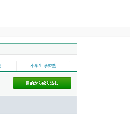
塾
小学生 学習塾