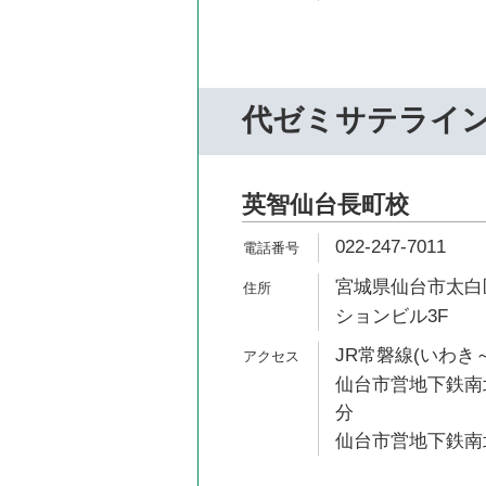
代ゼミサテライ
英智仙台長町校
022-247-7011
宮城県仙台市太白区長
ションビル3F
JR常磐線(いわき～
仙台市営地下鉄南北
分
仙台市営地下鉄南北