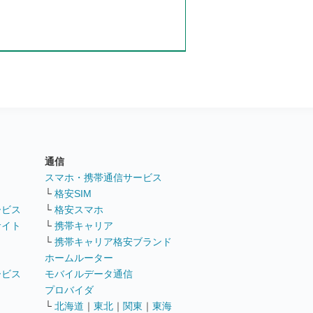
通信
ト
スマホ・携帯通信サービス
└
格安SIM
ービス
└
格安スマホ
サイト
└
携帯キャリア
└
携帯キャリア格安ブランド
ホームルーター
ービス
モバイルデータ通信
ト
プロバイダ
└
北海道
｜
東北
｜
関東
｜
東海