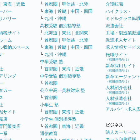
｜
東海
｜
近畿
└
首都圏
｜
甲信越・北陸
介護転職
ーパー
└
東海
｜
近畿
｜
中国・四国
ハイクラス・
リバリー
└
九州・沖縄
ミドルクラス転
高校受験 個別指導塾
派遣会社
納税サイト
└
北海道
｜
東北
｜
北関東
工場・製造業派
ルーム
└
首都圏
｜
甲信越・北陸
派遣求人サイト
ル収納スペース
└
東海
｜
近畿
｜
中国・四国
求人情報サービ
ナ
└
九州・沖縄
転職サイト
（採用担当向け）
中学受験 塾
新卒採用サイト
社
└
首都圏
｜
東海
｜
近畿
（採用担当向け）
アリング
中学受験 個別指導塾
新卒エージェン
（採用担当向け）
ー
└
首都圏
人材紹介会社
タカー
公立中高一貫校対策 塾
（採用担当向け）
ス
└
首都圏
人材派遣会社
（採用担当向け）
社
小学生 塾
アルバイト求人
報サイト
└
首都圏
｜
東海
｜
近畿
売店
小学生 個別指導塾
ビジネス
専門販売店
└
首都圏
｜
東海
｜
近畿
法人カーリース
ー系
通信教育
ネット印刷通販