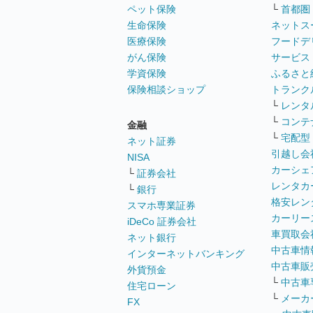
ペット保険
└
首都圏
生命保険
ネットス
医療保険
フードデ
がん保険
サービス
学資保険
ふるさと
保険相談ショップ
トランク
└
レンタ
└
コンテ
金融
└
宅配型
ネット証券
引越し会
NISA
カーシェ
└
証券会社
レンタカ
└
銀行
格安レン
スマホ専業証券
カーリー
iDeCo 証券会社
車買取会
ネット銀行
中古車情
インターネットバンキング
中古車販
外貨預金
└
中古車
住宅ローン
└
メーカ
FX