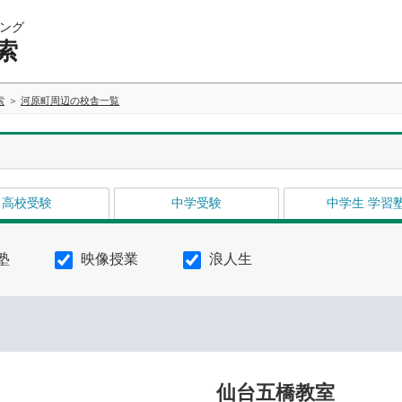
ング
索
索
河原町周辺の校舎一覧
高校受験
中学受験
中学生 学習
塾
映像授業
浪人生
仙台五橋教室