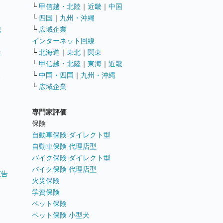
└
甲信越・北陸
｜
近畿
｜
中国
└
四国
｜
九州・沖縄
職
└
広域企業
インターネット回線
遣
└
北海道
｜
東北
｜
関東
└
甲信越・北陸
｜
東海
｜
近畿
ス
└
中国・四国
｜
九州・沖縄
└
広域企業
専門家評価
ト
保険
自動車保険 ダイレクト型
自動車保険 代理店型
バイク保険 ダイレクト型
バイク保険 代理店型
広告
火災保険
学資保険
ペット保険
ペット保険 小型犬