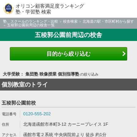
オリコン顧客満足度ランキング
塾・学習塾 検索
塾、スクールのランキング・比較
校舎検索
北海道の駅・市区町村から探す
五稜郭公園前周辺の校舎一覧
五稜郭公園前周辺の校舎
目的から絞り込む
大学受験： 集団塾 映像授業 個別指導塾
の絞り込み
個別教室のトライ
五稜郭公園前校
0120-555-202
北海道函館市本町3-12 カーニープレイス 1F
函館市電２系統 中央病院前より 徒歩 約1分