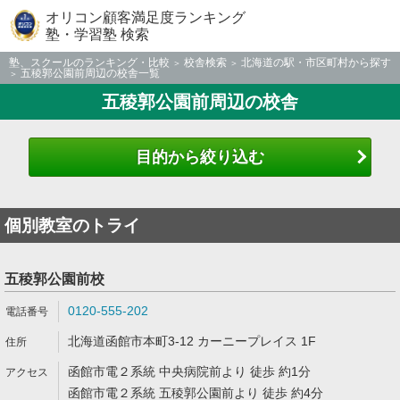
オリコン顧客満足度ランキング
塾・学習塾 検索
塾、スクールのランキング・比較
校舎検索
北海道の駅・市区町村から探す
五稜郭公園前周辺の校舎一覧
五稜郭公園前周辺の校舎
目的から絞り込む
個別教室のトライ
五稜郭公園前校
0120-555-202
北海道函館市本町3-12 カーニープレイス 1F
函館市電２系統 中央病院前より 徒歩 約1分
函館市電２系統 五稜郭公園前より 徒歩 約4分