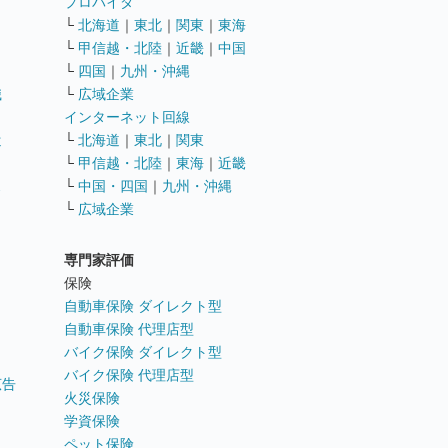
ト
プロバイダ
└
北海道
｜
東北
｜
関東
｜
東海
└
甲信越・北陸
｜
近畿
｜
中国
└
四国
｜
九州・沖縄
職
└
広域企業
インターネット回線
遣
└
北海道
｜
東北
｜
関東
└
甲信越・北陸
｜
東海
｜
近畿
ス
└
中国・四国
｜
九州・沖縄
└
広域企業
専門家評価
ト
保険
自動車保険 ダイレクト型
自動車保険 代理店型
バイク保険 ダイレクト型
バイク保険 代理店型
広告
火災保険
学資保険
ペット保険