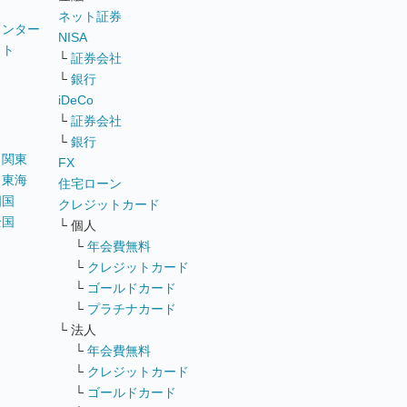
ネット証券
ウンター
NISA
イト
└
証券会社
リ
└
銀行
iDeCo
└
証券会社
└
銀行
｜
関東
FX
｜
東海
住宅ローン
四国
クレジットカード
全国
└ 個人
ス
└
年会費無料
└
クレジットカード
└
ゴールドカード
└
プラチナカード
└ 法人
└
年会費無料
└
クレジットカード
└
ゴールドカード