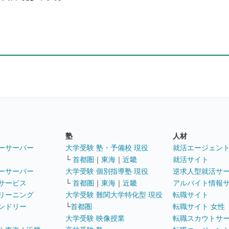
塾
人材
ーサーバー
大学受験 塾・予備校 現役
就活エージェン
└
首都圏
｜
東海
｜
近畿
就活サイト
ーサーバー
大学受験 個別指導塾 現役
逆求人型就活サ
サービス
└
首都圏
｜
東海
｜
近畿
アルバイト情報
リーニング
大学受験 難関大学特化型 現役
転職サイト
ンドリー
└
首都圏
転職サイト 女性
大学受験 映像授業
転職スカウトサ