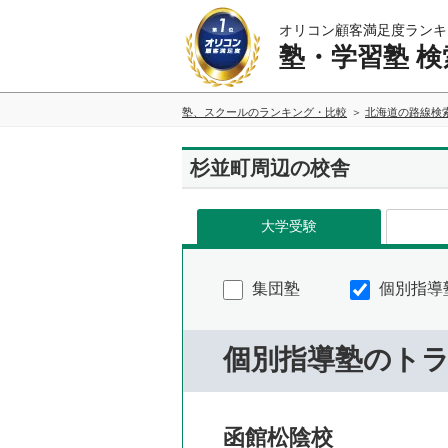
オリコン顧客満足度ランキ
塾・学習塾 検
塾、スクールのランキング・比較
北海道の路線検
杉並町周辺の校舎
大学受験
集団塾
個別指導
個別指導塾のト
函館松陰校