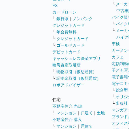
└
メーカ
FX
中古車
カードローン
バイク販
└
銀行系
｜
ノンバンク
└
バイク
クレジットカード
└
メーカ
└
年会費無料
バイク
└
クレジットカード
車検
└
ゴールドカード
カーメン
デビットカード
カフェ
キャッシュレス決済アプリ
定額制動
暗号資産取引所
子ども写
└
現物取引（仮想通貨）
電子書籍
└
証拠金取引（仮想通貨）
電子コミ
ロボアドバイザー
└
総合型
└
オリジ
住宅
└
出版社
不動産仲介 売却
マンガア
└
マンション
｜
戸建て
｜
土地
ブランド
不動産仲介 購入
オフィス
└
マンション
｜
戸建て