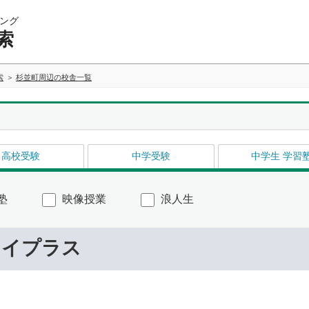
ング
索
索
杉並町周辺の校舎一覧
高校受験
中学受験
中学生 学習
塾
映像授業
浪人生
ライプラス