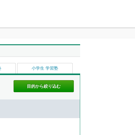
塾
小学生 学習塾