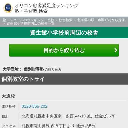
オリコン顧客満足度ランキング
塾・学習塾 検索
塾、スクールのランキング・比較
校舎検索
北海道の駅・市区町村から探す
資生館小学校前周辺の校舎一覧
資生館小学校前周辺の校舎
目的から絞り込む
大学受験： 個別指導塾
の絞り込み
個別教室のトライ
大通校
0120-555-202
北海道札幌市中央区南一条西6-4-19 旭川信金ビル7F
札幌市電山鼻線 西８丁目より 徒歩 約5分