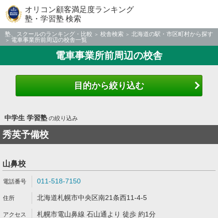
オリコン顧客満足度ランキング
塾・学習塾 検索
塾、スクールのランキング・比較
校舎検索
北海道の駅・市区町村から探す
電車事業所前周辺の校舎一覧
電車事業所前周辺の校舎
目的から絞り込む
中学生 学習塾
の絞り込み
秀英予備校
山鼻校
011-518-7150
北海道札幌市中央区南21条西11-4-5
札幌市電山鼻線 石山通より 徒歩 約1分