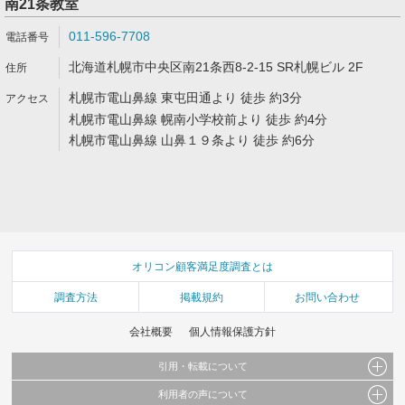
南21条教室
011-596-7708
北海道札幌市中央区南21条西8-2-15 SR札幌ビル 2F
札幌市電山鼻線 東屯田通より 徒歩 約3分
札幌市電山鼻線 幌南小学校前より 徒歩 約4分
札幌市電山鼻線 山鼻１９条より 徒歩 約6分
オリコン顧客満足度調査とは
調査方法
掲載規約
お問い合わせ
会社概要
個人情報保護方針
引用・転載について
利用者の声について
当サイトで公開されている情報（文字、写真、イラスト、画像データ等）及びこれらの配