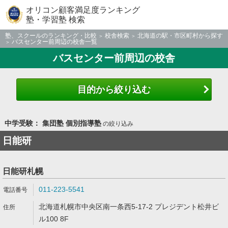
オリコン顧客満足度ランキング
塾・学習塾 検索
塾、スクールのランキング・比較
校舎検索
北海道の駅・市区町村から探す
バスセンター前周辺の校舎一覧
バスセンター前周辺の校舎
目的から絞り込む
中学受験： 集団塾 個別指導塾
の絞り込み
日能研
日能研札幌
011-223-5541
北海道札幌市中央区南一条西5-17-2 プレジデント松井ビ
ル100 8F