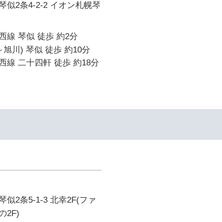
似2条4-2-2 イオン札幌琴
線 琴似 徒歩 約2分
旭川) 琴似 徒歩 約10分
線 二十四軒 徒歩 約18分
イ
2条5-1-3 北幸2F(ファ
2F)