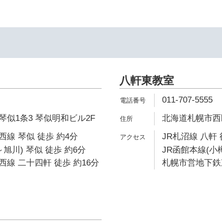
八軒東教室
011-707-5555
似1条3 琴似明和ビル2F
北海道札幌市西区
線 琴似 徒歩 約4分
JR札沼線 八軒 
旭川) 琴似 徒歩 約6分
JR函館本線(小樽
線 二十四軒 徒歩 約16分
札幌市営地下鉄東