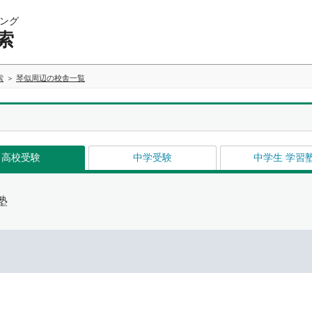
ング
索
索
琴似周辺の校舎一覧
高校受験
中学受験
中学生 学習
塾