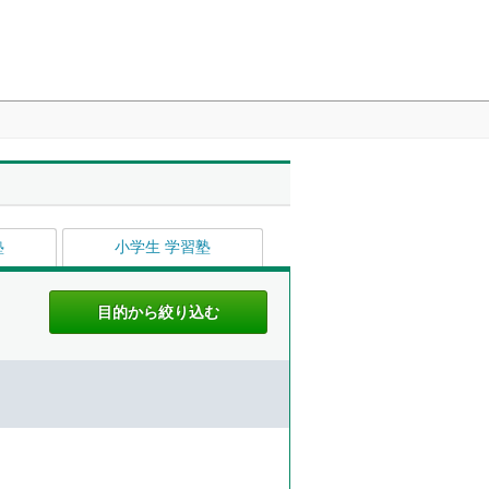
塾
小学生 学習塾