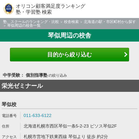
オリコン顧客満足度ランキング
塾・学習塾 検索
塾、スクールのランキング・比較
校舎検索
北海道の駅・市区町村から探す
琴似周辺の校舎一覧
琴似周辺の校舎
目的から絞り込む
中学受験： 個別指導塾
の絞り込み
栄光ゼミナール
琴似校
011-633-6122
北海道札幌市西区琴似一条5-2-23 ピソス琴似2F
札幌市営地下鉄東西線 琴似より 徒歩 約2分