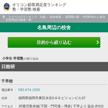
オリコン顧客満足度ランキング
塾・学習塾 検索
塾、スクールのランキング・比較
校舎検索
福岡県の駅・市区町村から探す
名島周辺の校舎一覧
名島周辺の校舎
目的から絞り込む
小学生 学習塾
の絞り込み
日能研
千早校
092-674-1555
福岡県福岡市東区水谷2-6-6 ピジョンビル1F
JR鹿児島本線(下関・門司港～博多) 千早より 徒歩 約3分