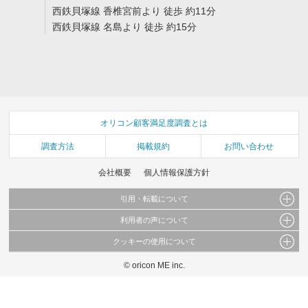
西鉄貝塚線 香椎宮前より 徒歩 約11分
西鉄貝塚線 名島より 徒歩 約15分
オリコン顧客満足度調査とは
調査方法
掲載規約
お問い合わせ
会社概要
個人情報保護方針
引用・転載について
利用者の声について
当サイトで公開されている情報（文字、写真、イラスト、画像データ等）及びこれらの配
置・編集および構造などについての著作権は株式会社oricon MEに帰属しております。
クッキーの使用について
当サイトに掲載している内容はすべてサービスの利用者が提出された見解・感想です。
これらの情報を権利者の許可なく無断転載・複製などの二次利用を行うことは固く禁じて
弊社が内容について正確性を含め一切保証するものではありません。
おります。
© oricon ME inc.
このサイトでは Cookie を使用して、ユーザーに合わせたコンテンツや広告の表示、ソー
弊社の見解・ 意見ではないことをご理解いただいた上でご覧ください。
シャル メディア機能の提供、広告の表示回数やクリック数の測定を行っています。
また、ユーザーによるサイトの利用状況についても情報を収集し、ソーシャル メディア
や広告配信、データ解析の各パートナーに提供しています。