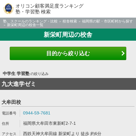
オリコン顧客満足度ランキング
塾・学習塾 検索
塾、スクールのランキング・比較
校舎検索
福岡県の駅・市区町村から探す
新栄町周辺の校舎一覧
新栄町周辺の校舎
目的から絞り込む
中学生 学習塾
の絞り込み
九大進学ゼミ
大牟田校
0944-59-7681
福岡県大牟田市東新町2-7-1
西鉄天神大牟田線 新栄町より 徒歩 約6分