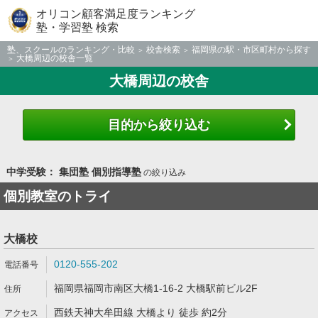
オリコン顧客満足度ランキング
塾・学習塾 検索
塾、スクールのランキング・比較
校舎検索
福岡県の駅・市区町村から探す
大橋周辺の校舎一覧
大橋周辺の校舎
目的から絞り込む
中学受験： 集団塾 個別指導塾
の絞り込み
個別教室のトライ
大橋校
0120-555-202
福岡県福岡市南区大橋1-16-2 大橋駅前ビル2F
西鉄天神大牟田線 大橋より 徒歩 約2分