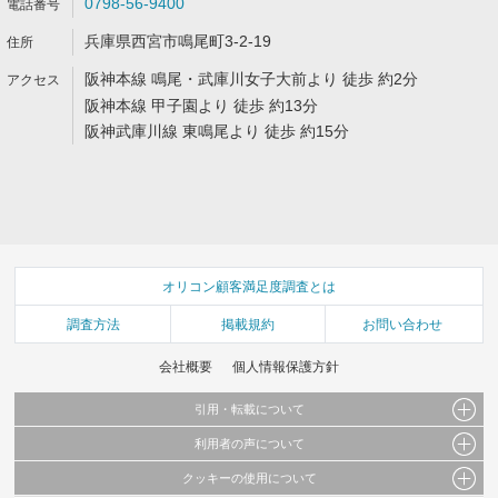
0798-56-9400
兵庫県西宮市鳴尾町3-2-19
阪神本線 鳴尾・武庫川女子大前より 徒歩 約2分
阪神本線 甲子園より 徒歩 約13分
阪神武庫川線 東鳴尾より 徒歩 約15分
オリコン顧客満足度調査とは
調査方法
掲載規約
お問い合わせ
会社概要
個人情報保護方針
引用・転載について
利用者の声について
当サイトで公開されている情報（文字、写真、イラスト、画像データ等）及びこれらの配
置・編集および構造などについての著作権は株式会社oricon MEに帰属しております。
クッキーの使用について
当サイトに掲載している内容はすべてサービスの利用者が提出された見解・感想です。
これらの情報を権利者の許可なく無断転載・複製などの二次利用を行うことは固く禁じて