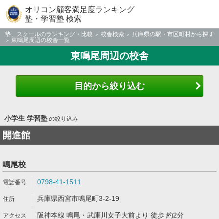
オリコン顧客満足度ランキング
塾・学習塾 検索
塾、スクールのランキング・比較
校舎検索
兵庫県の駅・市区町村から探す
東鳴尾周辺の校舎一覧
東鳴尾周辺の校舎
目的から絞り込む
小学生 学習塾
の絞り込み
開進館
鳴尾校
0798-41-1511
兵庫県西宮市鳴尾町3-2-19
阪神本線 鳴尾・武庫川女子大前より 徒歩 約2分