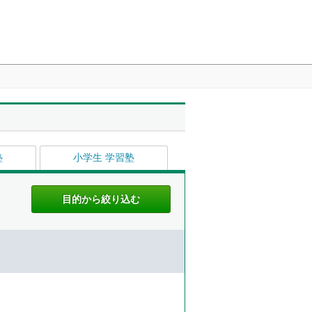
塾
小学生 学習塾