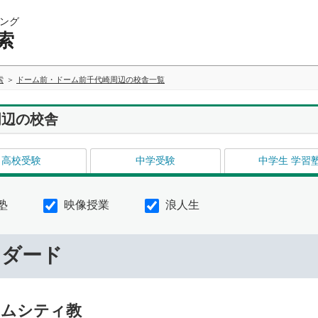
ング
索
索
ドーム前・ドーム前千代崎周辺の校舎一覧
周辺の校舎
高校受験
中学受験
中学生 学習
塾
映像授業
浪人生
ンダード
ームシティ教